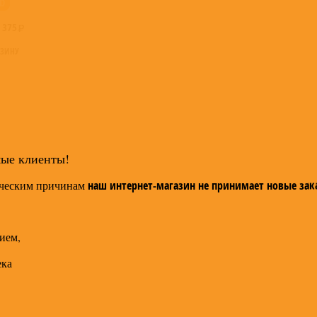
D
:
375
РЗИНУ
мые клиенты!
ческим причинам
наш интернет-магазин не принимает новые зак
ием,
ека