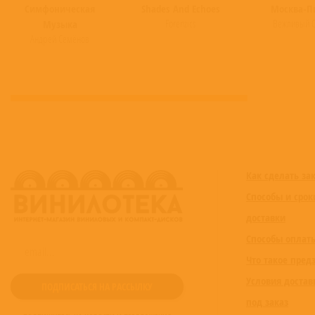
Симфоническая
Shades And Echoes
Москва-П
Forenzics
Вежливый О
Музыка
Андрей Семёнов
Как сделать за
Способы и срок
доставки
Способы оплат
Что такое пред
Условия достав
под заказ