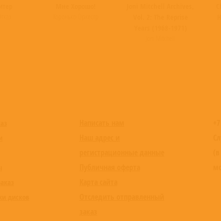
итер
Мне Хорошо!
Joni Mitchell Archives,
C
тказ
Хоронько-Оркестр
Vol. 2: The Reprise
H
Years (1968-1971)
Joni Mitchell
Написать нам
+7
каз
Наш адрес и
Сл
и
регистрационные данные
(в
Публичная оферта
мо
ы
Карта сайта
заказ
Отследить отправленный
ки дисков
заказ