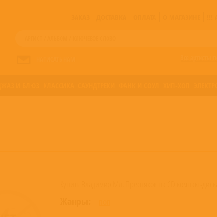
ЗАКАЗ
ДОСТАВКА
ОПЛАТА
О МАГАЗИНЕ
!!
Все артисты п
НАПИСАТЬ НАМ
ДЖАЗ И БЛЮЗ
КЛАССИКА
САУНДТРЕКИ
ФАНК И СОУЛ
ХИП-ХОП
ЭЛЕКТР
Купить Владимир Мл. Пресняков на CD компакт-диск
Жанры:
ПОП