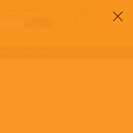
! АКТУАЛЬНАЯ ИНФОРМАЦИЯ !!!
вы выбрали
альбомы:
0
НА СУММУ:
0
руб
ОФОРМИТЬ ЗАКАЗ
о алфавиту
/
Расширенный поиск
ОНИКА
ОСТАЛЬНЫЕ ЖАНРЫ
ах