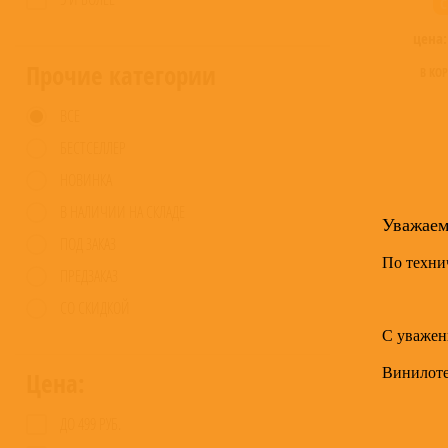
C
цена
Прочие категории
В КО
ВСЕ
БЕСТСЕЛЛЕР
НОВИНКА
В НАЛИЧИИ НА СКЛАДЕ
Уважае
ПОД ЗАКАЗ
По техни
ПРЕДЗАКАЗ
СО СКИДКОЙ
С уважен
Винилот
Цена:
ДО 499 РУБ.