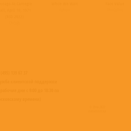
hicago At Carnegie
While We Wait
Face Value
Kehlani
Phil Collins
all, April 10, 1971
(RSD 2022)
Chicago
 (495) 139 67 37
ужба клиентской поддержки
 рабочие дни с 9:00 до 18:30 по
сковскому времени)
© 2016-2022
ВИНИЛОТЕКА