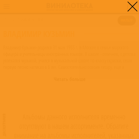
0
ГЛАВНАЯ
/
ВЛАДИМИР КУЗЬМИН
ФИЛЬТР
ВЛАДИМИР КУЗЬМИН
Владимир Кузьмин родился 31 мая 1955 г. в Москве в семье морского
офицера и учительницы иностранных языков. В школе - отличник, с детства
увлекался музыкой, учился в музыкальной школе по классу скрипки, свою
первую песню написал в 6 лет. Самостоятельно освоив гитару, еще в
школе начал выступать в различных самодеятельных коллективах. Учась в
Читать больше
шестом классе, он организовал свою первую рок-группу, а два года спустя
пел каверы песен "The Beatles" и "The Rolling Stones" на школьных
вечерах. В 17 лет юный Кузьмин садится за роман. Этому занятию он
посвящает целый год. Роман разместился в трех бухгалтерских книгах. Это
был полуфантастический боевик о семи днях из жизни тогдашних
ровесников Владимира. Владимир устраивал чтения своего творения для
Альбомы данного исполнителя временно
ДИСКОГРАФИЯ
друзей… Роман так до сих пор и не увидел свет…
отсутствуют в нашем ассортименте. Обратите
По окончании школы Владимир поступает в Московский
внимание на альбомы исполнителей, указанных
железнодорожный институт, но после второго курса уходит, поняв, что его