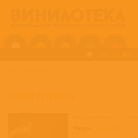
ПОП
РОК
МЕТАЛ
ГЛАВНАЯ
/
OSCAR PETERSON
OSCAR PETERSON
Купить Oscar Peterson (Оскар Пит
Жанры:
ДЖАЗ И БЛЮЗ