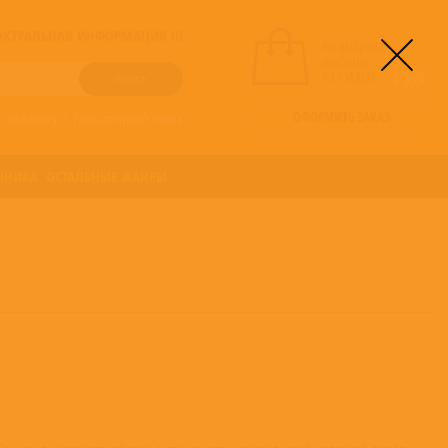
! АКТУАЛЬНАЯ ИНФОРМАЦИЯ !!!
вы выбрали
альбомы:
0
НА СУММУ:
0
руб
ОФОРМИТЬ ЗАКАЗ
о алфавиту
/
Расширенный поиск
ОНИКА
ОСТАЛЬНЫЕ ЖАНРЫ