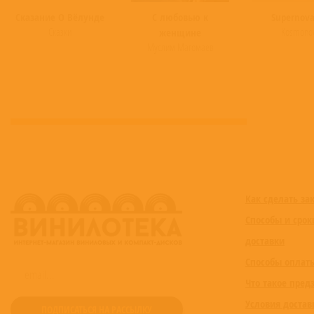
Сказание О Вёлунде
С любовью к
Supernova
Сказки
Kosmono
женщине
Муслим Магомаев
Как сделать за
Способы и срок
доставки
Способы оплат
Что такое пред
Условия достав