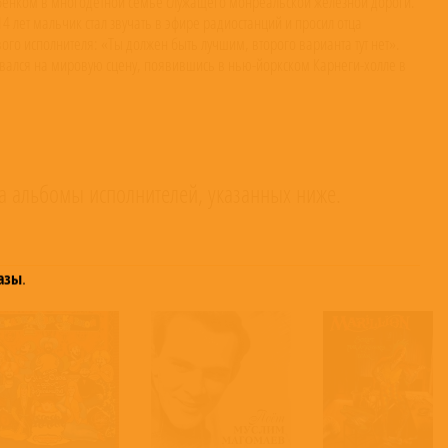
ребенком в многодетной семье служащего монреальской железной дороги.
4 лет мальчик стал звучать в эфире радиостанций и просил отца
вого исполнителя: «Ты должен быть лучшим, второго варианта тут нет».
орвался на мировую сцену, появившись в нью-йоркском Карнеги-холле в
и «Грэмми» за личный вклад в музыку, и награды джазового Зала славы.
кже первым канадцем, которому при жизни посвятили серию почтовых
лем был неподражаемый свинг в сочетании с техническим совершенством
 ее. Оскар был одним наиболее часто записываемых музыкантов в истории
terms may apply.
а альбомы исполнителей, указанных ниже.
азы
.