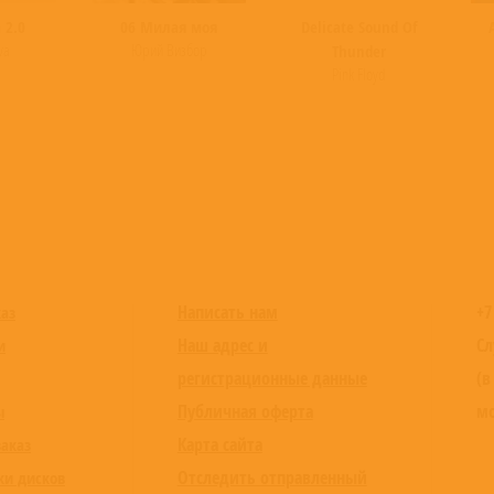
 2.0
06 Милая моя
Delicate Sound Of
va
Юрий Визбор
Thunder
Pink Floyd
Написать нам
+7
каз
Наш адрес и
Сл
и
регистрационные данные
(в
Публичная оферта
мо
ы
Карта сайта
заказ
Отследить отправленный
ки дисков