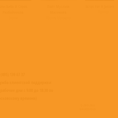
Али-Баба И Сорок
Поёт Муслим
Script For A Jesters T
Marillion
Разбойников
Магомаев
Сказки
Муслим Магомаев
 (495) 139 67 37
ужба клиентской поддержки
 рабочие дни с 9:00 до 18:30 по
сковскому времени)
© 2016-2022
ВИНИЛОТЕКА