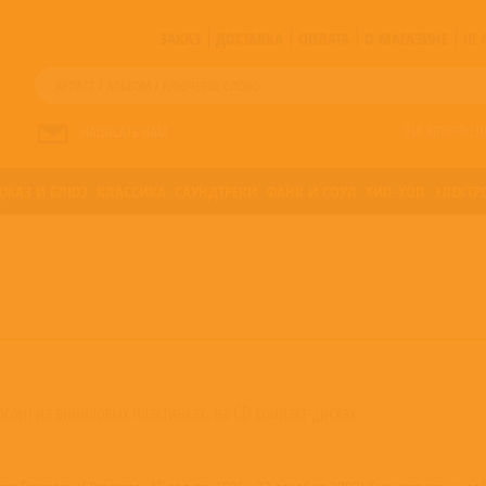
ЗАКАЗ
ДОСТАВКА
ОПЛАТА
О МАГАЗИНЕ
!!
Все артисты п
НАПИСАТЬ НАМ
ДЖАЗ И БЛЮЗ
КЛАССИКА
САУНДТРЕКИ
ФАНК И СОУЛ
ХИП-ХОП
ЭЛЕКТР
ерсон) на виниловых пластинках, на CD компакт-дисках