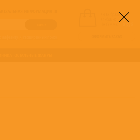
! АКТУАЛЬНАЯ ИНФОРМАЦИЯ !!!
вы выбрали
альбомы:
0
НА СУММУ:
0
руб
ОФОРМИТЬ ЗАКАЗ
о алфавиту
/
Расширенный поиск
ОНИКА
ОСТАЛЬНЫЕ ЖАНРЫ