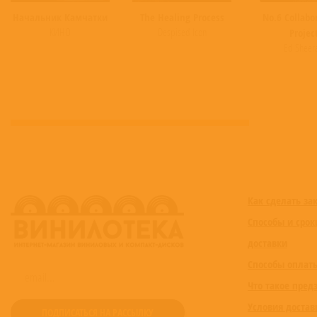
Начальник Камчатки
The Healing Process
No.6 Collabo
КИНО
Despised Icon
Projec
Ed Sheer
Как сделать за
Способы и срок
доставки
Способы оплат
Что такое пред
Условия достав