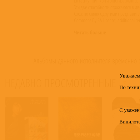
Lil Yachty - хип-хоп-артист из Атлант
Эти две способности отражаются в дво
Схож по стилю с другими представите
Commons By-SA License; additional te
Читать больше
Альбомы данного исполнителя временно о
Уважае
НЕДАВНО ПРОСМОТРЕННЫЕ
30
По техни
С уважен
Винилот