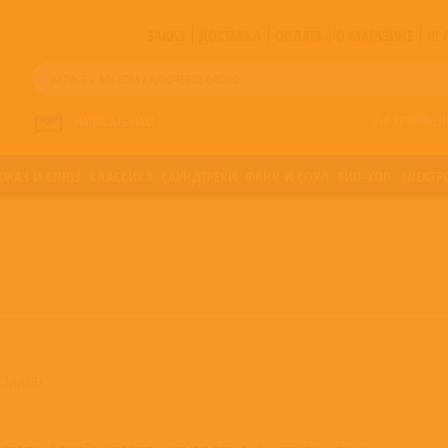
ЗАКАЗ
ДОСТАВКА
ОПЛАТА
О МАГАЗИНЕ
!!
Все артисты п
НАПИСАТЬ НАМ
ДЖАЗ И БЛЮЗ
КЛАССИКА
САУНДТРЕКИ
ФАНК И СОУЛ
ХИП-ХОП
ЭЛЕКТР
астинках