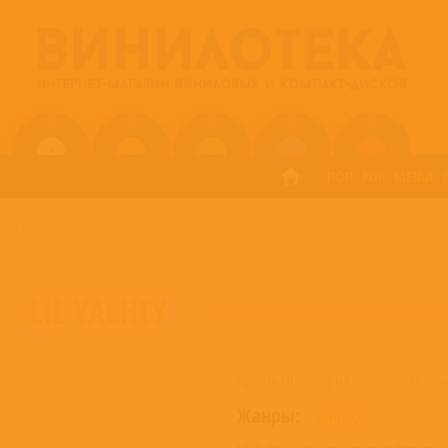
ПОП
РОК
МЕТАЛ
ГЛАВНАЯ
/
LIL YACHTY
LIL YACHTY
Купить Lil Yachty на виниловых пл
Жанры:
ХИП-ХОП