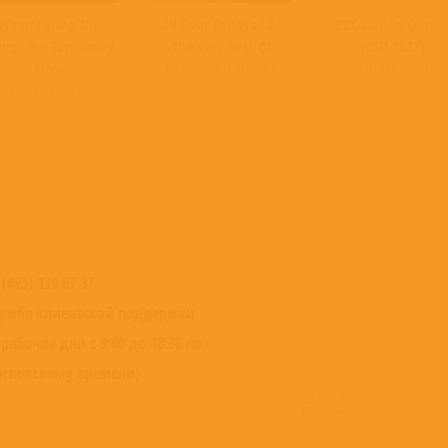
When Facing The
All Over The World -
BBC Live In Concer
ings We Turn Away
The Very Best Of
(RSD 2022)
Electric Light Orchestra
Stiff Little Fingers
From
Luke Hemmings
 (495) 139 67 37
ужба клиентской поддержки
 рабочие дни с 9:00 до 18:30 по
сковскому времени)
© 2016-2022
ВИНИЛОТЕКА