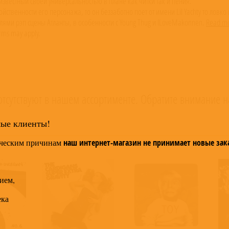
ы, известный своей универсальностью в плане как читки так и пения.
йственности его персонажа, то он беззаботно поет от имени Lil Yachty то ловко
лями рэп сцены Атланты, в особенности с Young Thug и ILoveMakonnen.
Read mo
rms may apply.
тсутствуют в нашем ассортименте. Обратите внимание н
мые клиенты!
ческим причинам
наш интернет-магазин не принимает новые зак
ием,
ека