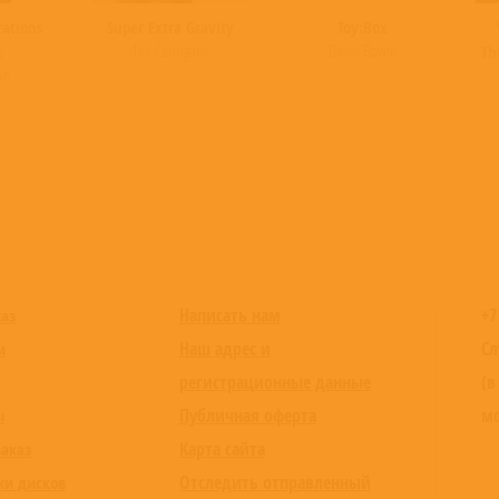
rations
Super Extra Gravity
Toy:Box
The Cardigans
David Bowie
t
Th
an
Написать нам
+7
каз
Наш адрес и
Сл
и
регистрационные данные
(в
Публичная оферта
мо
ы
Карта сайта
заказ
Отследить отправленный
ки дисков