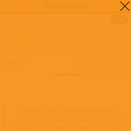
0
ГЛАВНАЯ
/
ЛЕОНИД АГУТИН
ФИЛЬТР
ЛЕОНИД АГУТИН
Леонид Николаевич Агутин (род. 16 июля 1968, Москва, РСФСР) —
российский певец, поэт-песенник, муж певицы Анжелики Варум.
Первые шаги
Леонид Агутин родился в Москве. Параллельно со средней школой
Читать больше
окончил Московскую джазовую школу «Москворечье» по классу
фортепиано. В 1993 году получил высшее образование, окончив
Московский государственный институт культуры. С 1991 года ездил по
странам бывшего СССР в составе известных российских коллективов в
качестве «разогревающего» артиста. В 1992 Леонид Агутин становится
Альбомы данного исполнителя временно
ДИСКОГРАФИЯ
Лауреатом международного конкурса «Ялта-92», а в 1993 — Лауреатом
международного конкурса «Юрмала-93».
отсутствуют в нашем ассортименте. Обратите
внимание на альбомы исполнителей, указанных
Карьера