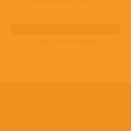
9. Лучшие песни (2004)
10. Cosmopolitan Life (2005) — совместный проект с Al Di Meola
11. Любовь. Дорога. Грусть и Радость (2007)
Read more on Last.fm
. User-contributed text is available under the Creative
Commons By-SA License; additional terms may apply.
ПОДПИШИТЕСЬ НА НОВОСТИ И ПРЕДЛОЖЕНИЯ
© 2016-2022
ВИНИЛОТЕКА
Винилотека в социальных сетях: