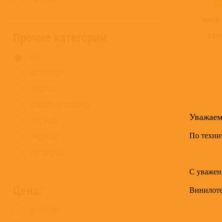
C
цена:
Прочие категории
В КО
ВСЕ
БЕСТСЕЛЛЕР
НОВИНКА
В НАЛИЧИИ НА СКЛАДЕ
Уважае
ПОД ЗАКАЗ
По техни
ПРЕДЗАКАЗ
СО СКИДКОЙ
С уважен
Цена:
Винилот
ДО 499 РУБ.