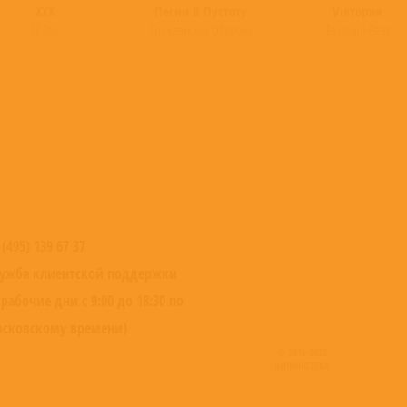
XXX
Песни В Пустоту
Viктория
ZZ Top
Гражданская Оборона
Баклуши-Beat
 (495) 139 67 37
ужба клиентской поддержки
 рабочие дни с 9:00 до 18:30 по
сковскому времени)
© 2016-2022
ВИНИЛОТЕКА