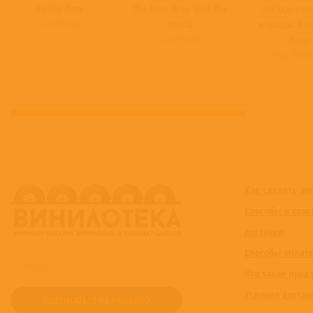
Hunky Dory
The Man Who Sold The
Звёзды сов
David Bowie
World
эстрады: Ве
David Bowie
Аида
Аида Веди
Как сделать за
Способы и срок
доставки
Способы оплат
Что такое пред
Условия достав