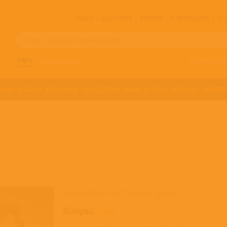
ЗАКАЗ
ДОСТАВКА
ОПЛАТА
О МАГАЗИНЕ
!!
Все артисты п
НАПИСАТЬ НАМ
ДЖАЗ И БЛЮЗ
КЛАССИКА
САУНДТРЕКИ
ФАНК И СОУЛ
ХИП-ХОП
ЭЛЕКТР
Купить Цемент на CD компакт-дисках
Жанры:
РОК