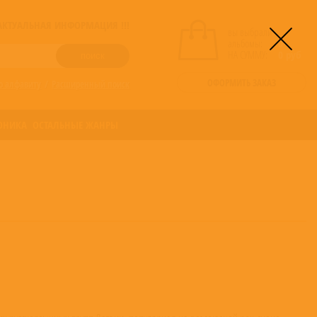
! АКТУАЛЬНАЯ ИНФОРМАЦИЯ !!!
вы выбрали
альбомы:
0
НА СУММУ:
0
руб
ОФОРМИТЬ ЗАКАЗ
о алфавиту
/
Расширенный поиск
ОНИКА
ОСТАЛЬНЫЕ ЖАНРЫ