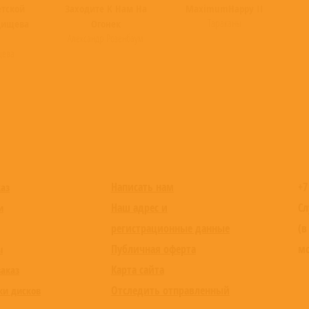
етской
Заходите К Нам На
MaximumHappy II
Тараканы
дищева
Огонек
Александр Розенбаум
щева
Написать нам
+7
каз
Наш адрес и
Сл
и
регистрационные данные
(в
Публичная оферта
мо
ы
Карта сайта
заказ
Отследить отправленный
ки дисков