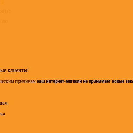
люди). До конца 80-х годов Цемент продолжал гастролир
D
сбавила активность, хотя существовала до середины 90-х
2815
Дискография:
РЗИНУ
С песней пожизненно (1985)
Тундра (1987)
Read more on Last.fm
. User-contributed te
may apply.
мые клиенты!
ческим причинам
наш интернет-магазин не принимает новые зак
ием,
ека