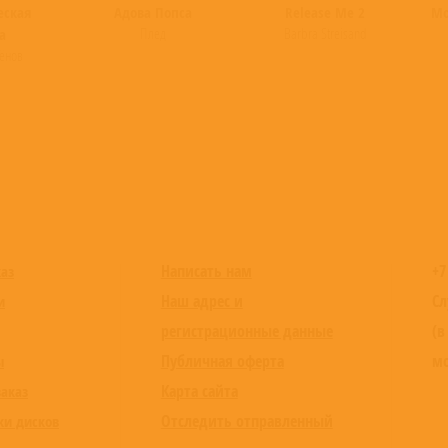
еская
Адова Попса
Release Me 2
Mo
Плед
Barbra Streisand
а
ёнов
Написать нам
+7
каз
Наш адрес и
Сл
и
регистрационные данные
(в
Публичная оферта
мо
ы
Карта сайта
заказ
Отследить отправленный
ки дисков