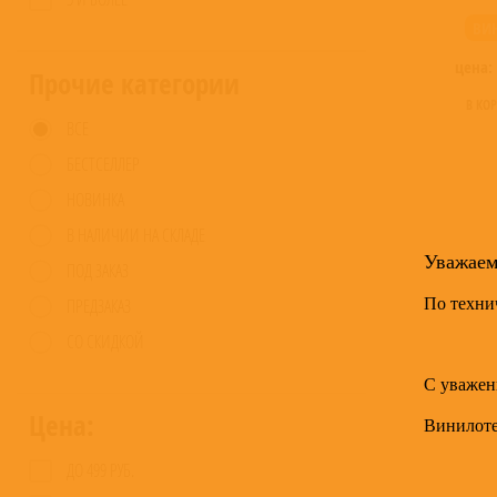
ВИ
цена:
Прочие категории
В КО
ВСЕ
БЕСТСЕЛЛЕР
НОВИНКА
В НАЛИЧИИ НА СКЛАДЕ
Уважае
ПОД ЗАКАЗ
По техни
ПРЕДЗАКАЗ
СО СКИДКОЙ
С уважен
Цена:
Винилот
ДО 499 РУБ.