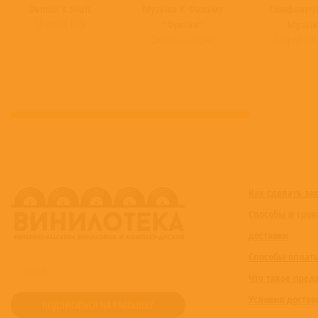
Demon’s Souls
Музыка К Фильму
Симфонич
Shunsuke Kida
"Фрески"
Музык
Дживан Гаспарян
Андрей Сем
Как сделать за
Способы и срок
доставки
Способы оплат
Что такое пред
Условия достав