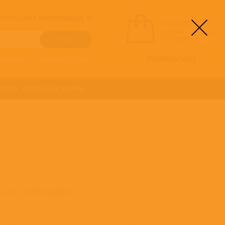
! АКТУАЛЬНАЯ ИНФОРМАЦИЯ !!!
вы выбрали
альбомы:
0
НА СУММУ:
0
руб
ОФОРМИТЬ ЗАКАЗ
о алфавиту
/
Расширенный поиск
ОНИКА
ОСТАЛЬНЫЕ ЖАНРЫ
х, на CD компакт-дисках