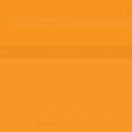
ЗАКАЗ
ДОСТАВКА
ОПЛАТА
О МАГАЗИНЕ
!!
Все артисты п
НАПИСАТЬ НАМ
ДЖАЗ И БЛЮЗ
КЛАССИКА
САУНДТРЕКИ
ФАНК И СОУЛ
ХИП-ХОП
ЭЛЕКТР
Купить Bleachers (Блеачерс) на виниловых пластинка
Жанры:
РОК
ЭЛЕКТРОНИКА
ПОП