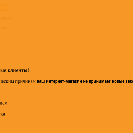
НИЛ
3185
РЗИНУ
мые клиенты!
ческим причинам
наш интернет-магазин не принимает новые зак
ием,
ека