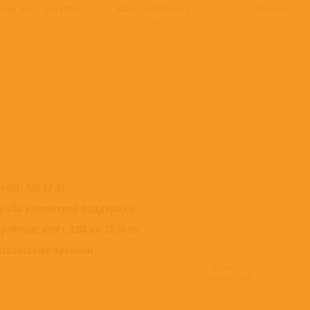
ney And Cigarettes
Back In Nashville
Галина
Eric Clapton
Elvis Presley
Белый День
 (495) 139 67 37
ужба клиентской поддержки
 рабочие дни с 9:00 до 18:30 по
сковскому времени)
© 2016-2022
ВИНИЛОТЕКА