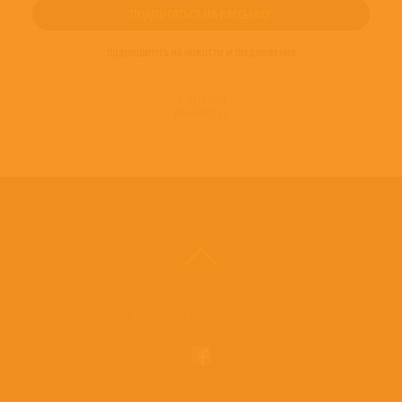
ПОДПИШИТЕСЬ НА НОВОСТИ И ПРЕДЛОЖЕНИЯ
© 2016-2022
ВИНИЛОТЕКА
Винилотека в социальных сетях: