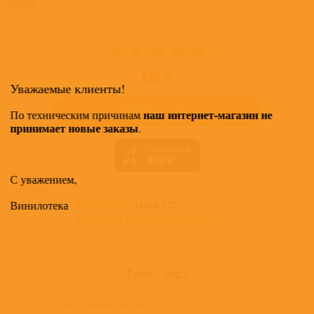
Лейбл:
Р-Концерт
Товар в наличии на складе
525 ₽
Уважаемые клиенты!
КУПИТЬ
наш интернет-магазин не
По техническим причинам
принимает новые заказы
.
С уважением,
Все альбомы
Город 312
Винилотека
доступные в нашем магазине >
Трек - лист
1
Не теряй меня, Москва