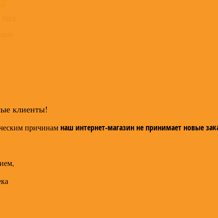
D
:
750
РЗИНУ
мые клиенты!
ческим причинам
наш интернет-магазин не принимает новые зак
ием,
ека