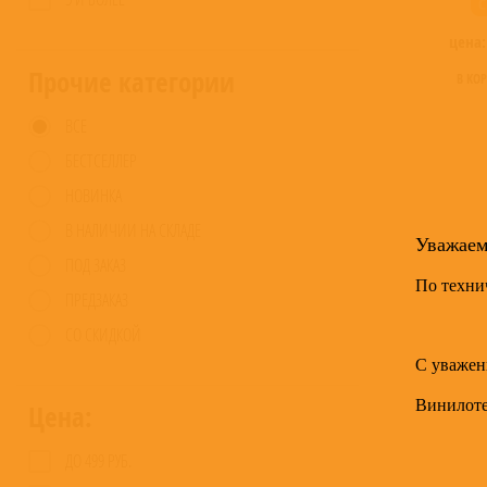
C
цена
Прочие категории
В КО
ВСЕ
БЕСТСЕЛЛЕР
НОВИНКА
В НАЛИЧИИ НА СКЛАДЕ
Уважае
ПОД ЗАКАЗ
По техни
ПРЕДЗАКАЗ
СО СКИДКОЙ
С уважен
Винилот
Цена:
ДО 499 РУБ.