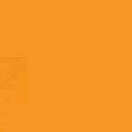
ие Барды
й Загот