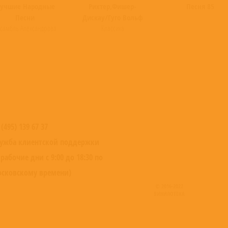
учшие Народные
Рихтер,Фишер-
Песня 85
Песни
Дискау/Гуго Вольф
самбль Александрова
Классика
 (495) 139 67 37
ужба клиентской поддержки
 рабочие дни с 9:00 до 18:30 по
сковскому времени)
© 2016-2022
ВИНИЛОТЕКА