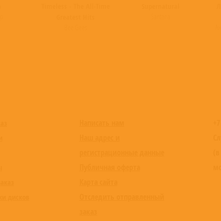
a
Timeless - The All-Time
Supernatural
Л
ор
Santana
Greatest Hits
Bee Gees
Ан
Написать нам
+7
каз
Наш адрес и
Сл
и
регистрационные данные
(в
Публичная оферта
мо
ы
Карта сайта
заказ
Отследить отправленный
ки дисков
заказ