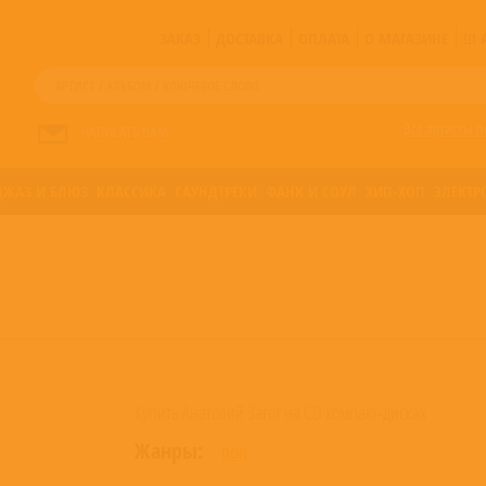
ЗАКАЗ
ДОСТАВКА
ОПЛАТА
О МАГАЗИНЕ
!!
Все артисты п
НАПИСАТЬ НАМ
ДЖАЗ И БЛЮЗ
КЛАССИКА
САУНДТРЕКИ
ФАНК И СОУЛ
ХИП-ХОП
ЭЛЕКТР
Купить Анатолий Загот на CD компакт-дисках
Жанры:
ПОП