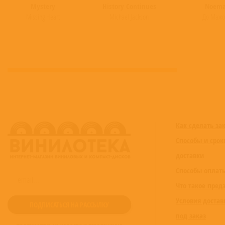
Mystery
History Continues
Noem
Missing Heart
Michael Jackson
До Маж
Как сделать за
Способы и срок
доставки
Способы оплат
Что такое пред
Условия достав
под заказ