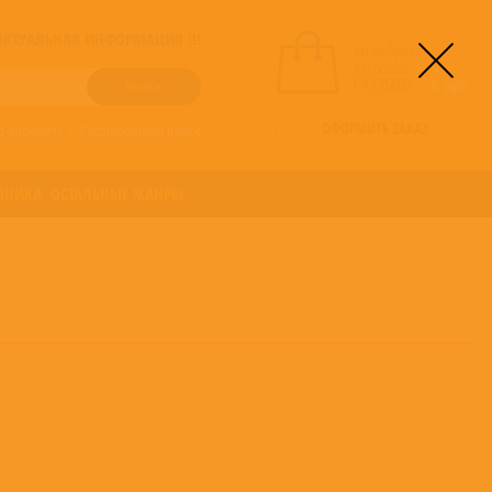
! АКТУАЛЬНАЯ ИНФОРМАЦИЯ !!!
вы выбрали
альбомы:
0
НА СУММУ:
0
руб
ОФОРМИТЬ ЗАКАЗ
о алфавиту
/
Расширенный поиск
ОНИКА
ОСТАЛЬНЫЕ ЖАНРЫ