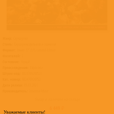
Жанр:
Саундтреки
Стиль:
Саундтреки фильмов и сериалов
Формат:
Винил 12” (LP), Limited Edition
Носителей:
2
Состояние:
Новый
Происхождение:
Евросоюз
Штрих-код:
8024709208521
Кат. номер:
802470920852
Дата релиза:
05.03.2021
Производитель:
Universal Music
Товар в наличии на складе
6 449 ₽
Уважаемые клиенты!