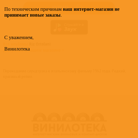
КУПИТЬ
наш интернет-магазин не
По техническим причинам
принимает новые заказы
.
С уважением,
Все альбомы
Riz Ortolani
Винилотека
доступные в нашем магазине >
Переиздание саундтрэка к итальянскому фильму 1962 года. Редкий,
красивый релиз.