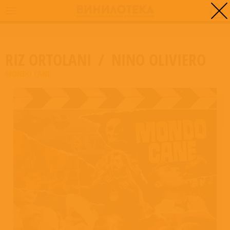
0
ГЛАВНАЯ
/
MONDO CANE
RIZ ORTOLANI
/
NINO OLIVIERO
MONDO CANE