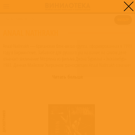
0
ГЛАВНАЯ
/
ANAAL NATHRAKH
ФИЛЬТР
ANAAL NATHRAKH
Anaal Nathrakh — британская блэк-метал-группа, сформированная в 1999
году в Бирмингеме. Забавное для русского уха название на самом деле
означает заклинание Мерлина из фильма Джона Бурмана «Экскалибур»
1981. Данная Майклом Эверсоном транскрипция Anaal Nathrakh означает
«змеиное дыхание».
Читать больше
Группа Anaal Nathrakh была создана с единственной целью – чтобы стать
саундтрэком к армагеддону, звуковой сущностью зла, ненависти и насилия,
истиным духом смерти, воплощенным в музыку. Команда никогда не была
коммерческой, не служила целям продвижения отдельных людей и не
претендовала на то, что не могла выполнить.
ДИСКОГРАФИЯ
Сначала были записаны два демо-альбома: в начале 1999 года –
первый, и второй – в сентябре того же года. Оба демо были удачными, и
компания Leviaphonic Records предложила издать их на одном диске, под