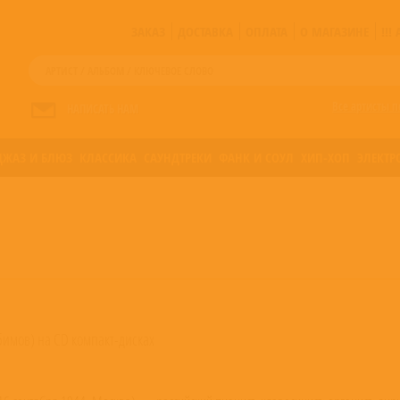
ЗАКАЗ
ДОСТАВКА
ОПЛАТА
О МАГАЗИНЕ
!!
Все артисты п
НАПИСАТЬ НАМ
ДЖАЗ И БЛЮЗ
КЛАССИКА
САУНДТРЕКИ
ФАНК И СОУЛ
ХИП-ХОП
ЭЛЕКТР
юбимов) на CD компакт-дисках