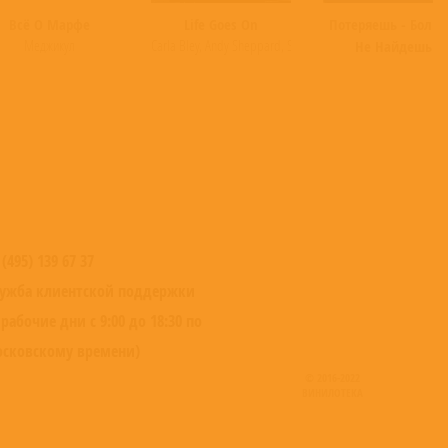
Всё О Марфе
Life Goes On
Потеряешь - Боль
Меджикул
Carla Bley
,
Andy Sheppard
,
Steve Swallow
Не Найдешь
 (495) 139 67 37
ужба клиентской поддержки
 рабочие дни с 9:00 до 18:30 по
сковскому времени)
© 2016-2022
ВИНИЛОТЕКА