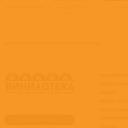
Инстинкт Выживания
Surrender Of Silence
Время 
Слот
Steve Hackett
Бг
Как сделать за
Способы и срок
доставки
Способы оплат
Что такое пред
Условия достав
под заказ