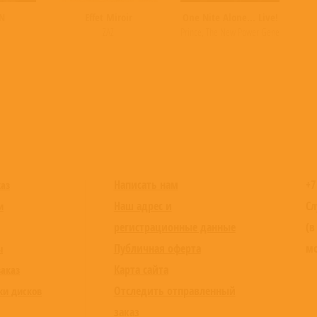
N
Effet Miroir
One Nite Alone... Live!
ZAZ
Prince
,
The New Power Generation
Написать нам
+7
каз
Наш адрес и
Сл
и
регистрационные данные
(в
Публичная оферта
мо
ы
Карта сайта
заказ
Отследить отправленный
ки дисков
заказ