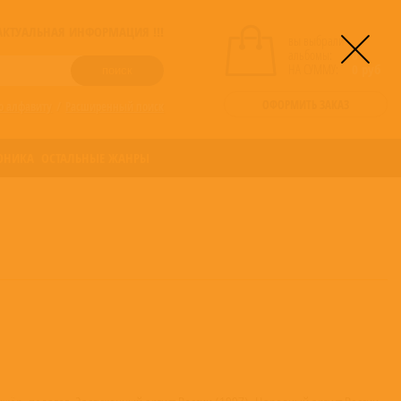
! АКТУАЛЬНАЯ ИНФОРМАЦИЯ !!!
вы выбрали
альбомы:
0
НА СУММУ:
0
руб
ОФОРМИТЬ ЗАКАЗ
о алфавиту
/
Расширенный поиск
ОНИКА
ОСТАЛЬНЫЕ ЖАНРЫ