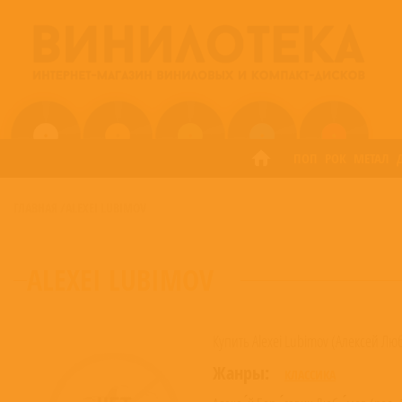
ПОП
РОК
МЕТАЛ
ГЛАВНАЯ
/
ALEXEI LUBIMOV
ALEXEI LUBIMOV
Купить Alexei Lubimov (Алексей Л
Жанры:
КЛАССИКА