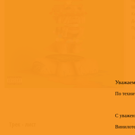
Ш
К
Д
П
Т
Уважае
По техни
С уважен
Трек - лист
Винилот