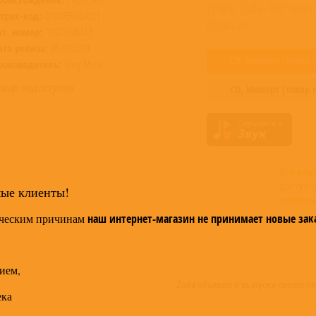
Купить "Zoda - Ufo" можн
трих-код:
0190759464021
форматах:
ат. номер:
19075946412
ата релиза:
05.07.2019
CD,
Импорт
(товар 
роизводитель:
Sony Music
овар недоступен
CD,
Импорт
(товар 
Все ал
доступн
мые клиенты!
магазин
ческим причинам
наш интернет-магазин не принимает новые зак
ием,
Zoda объявил о выпуске своего п
ека