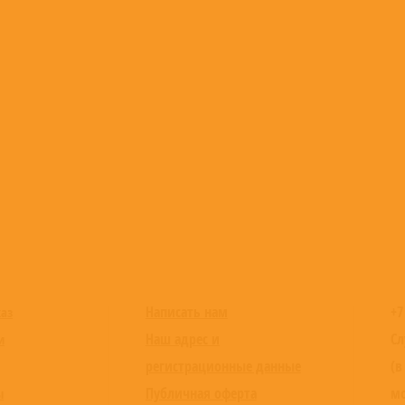
Написать нам
+7
каз
Наш адрес и
Сл
и
регистрационные данные
(в
Публичная оферта
мо
ы