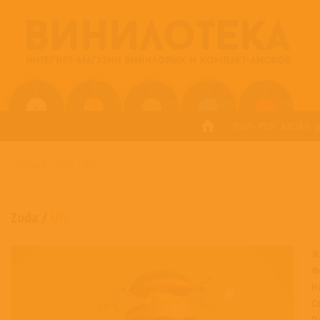
ПОП
РОК
МЕТАЛ
ГЛАВНАЯ
/
ZODA
/
UFO
Zoda
/
Ufo
Ж
Ф
Н
С
П