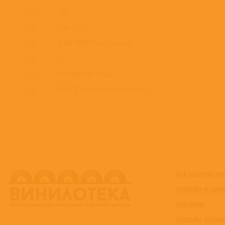
1-1
GTA
1-2
LUNA E SOLE
1-3
BLACK WIDOW (feat. Sick Luke)
1-4
27
1-5
YOLOWN (feat. Naska)
1-6
COMETE (feat. Sick Luke, Side Baby)
1-7
PARANOIA
Как сделать за
Способы и срок
доставки
Способы оплат