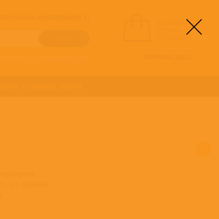
! АКТУАЛЬНАЯ ИНФОРМАЦИЯ !!!
вы выбрали
альбомы:
0
НА СУММУ:
0
руб
ОФОРМИТЬ ЗАКАЗ
о алфавиту
/
Расширенный поиск
ОНИКА
ОСТАЛЬНЫЕ ЖАНРЫ
недоступен
ться с полным
а