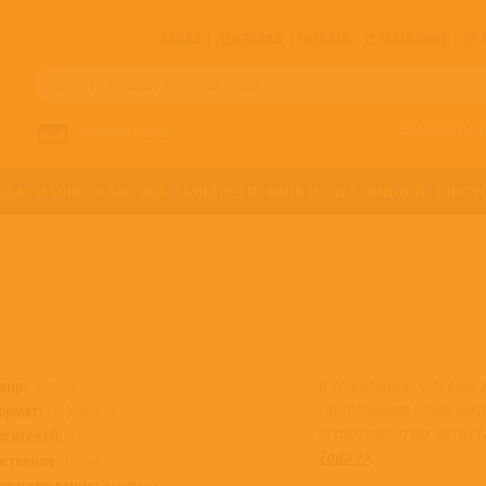
ЗАКАЗ
ДОСТАВКА
ОПЛАТА
О МАГАЗИНЕ
!!
Все артисты п
НАПИСАТЬ НАМ
ДЖАЗ И БЛЮЗ
КЛАССИКА
САУНДТРЕКИ
ФАНК И СОУЛ
ХИП-ХОП
ЭЛЕКТР
К сожалению, альбом 
анр:
Хип-хоп
Приглашаем ознакоми
ормат:
CD, Jewelbox
ассортиментом артист
осителей:
1
Zoda >>
остояние:
Новый
роисхождение:
Евросоюз