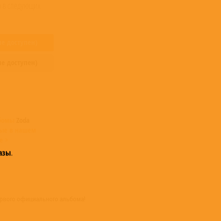
о в следующих
не доступен)
не доступен)
ьбомы
Zoda
ые в нашем
е >
азы
.
ервого официального альбома!