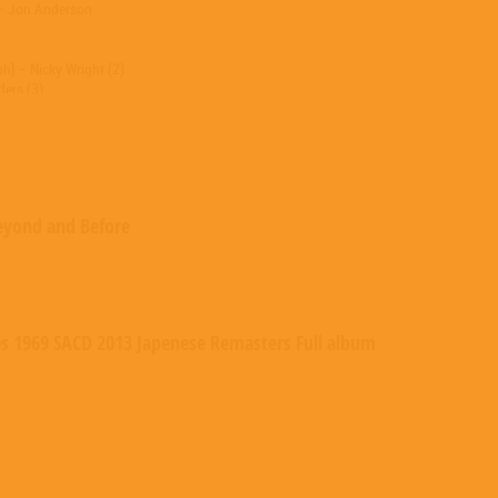
] – Jon Anderson
h] – Nicky Wright (2)
ders (3)
y/Fletcher/Forbes
eyond and Before
es 1969 SACD 2013 Japenese Remasters Full album