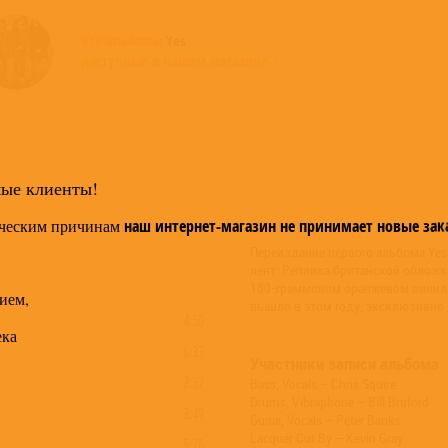
Все альбомы
Yes
доступные в нашем магазине >
мые клиенты!
ческим причинам
наш интернет-магазин не принимает новые зак
Переиздание первого альбома Yes
лент. Реплика британской обложк
180-граммовом оранжевом виниле
ием,
вышло в этом году, эксклюзивно 
4:50
ека
6:33
Участники записи альбома
2:37
Bass, Vocals – Chris Squire
Drums, Vibraphone – Bill Bruford
3:49
Guitar, Vocals – Peter Banks
Lacquer Cut By – Kevin Gray
5:26