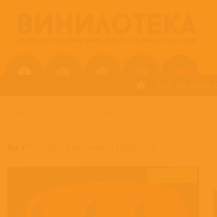
ПОП
РОК
МЕТАЛ
ГЛАВНАЯ
/
YES
/
YES (50TH ANNIVERSARY) (RSD2019)
Yes
/
Yes (50Th Anniversary) (RSD2019)