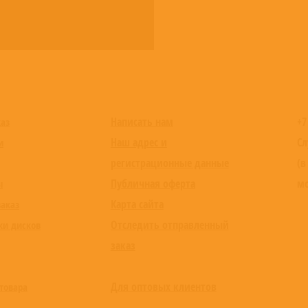
Написать нам
+7
каз
Наш адрес и
Сл
и
регистрационные данные
(в
Публичная оферта
мо
ы
Карта сайта
заказ
Отследить отправленный
ки дисков
заказ
Для оптовых клиентов
товара