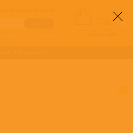
! АКТУАЛЬНАЯ ИНФОРМАЦИЯ !!!
вы выбрали
альбомы:
0
НА СУММУ:
0
руб
ОФОРМИТЬ ЗАКАЗ
о алфавиту
/
Расширенный поиск
ОНИКА
ОСТАЛЬНЫЕ ЖАНРЫ