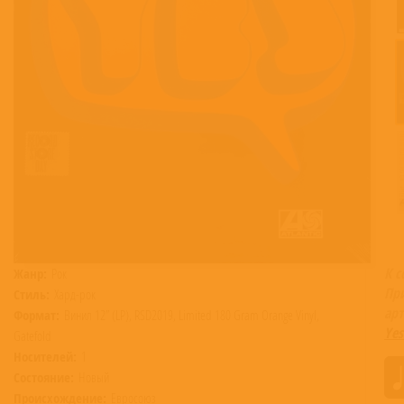
К 
Жанр:
Рок
Пр
Стиль:
Хард-рок
арт
Формат:
Винил 12” (LP), RSD2019, Limited 180 Gram Orange Vinyl,
Yes
Gatefold
Носителей:
1
Состояние:
Новый
Происхождение:
Евросоюз