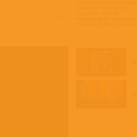
Lead Vocals, Percussion [Incidental
5:24
Liner Notes – Tony Wilson (19)
Organ, Piano – Tony Kaye
4:19
Photography By [Full page photograp
Photography By [Others] – Peter San
6:01
Producer – Paul Clay
Producer – Yes
Sleeve [Sleeve designed by] – Crosb
B
Y