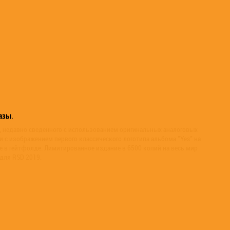
азы
.
, недавно сведенного с использованием оригинальных аналоговых
и с изображением первого классического логотипа альбома "Yes" на
 в гейтфолде. Лимитированное издание в 6500 копий на весь мир
для RSD 2019.