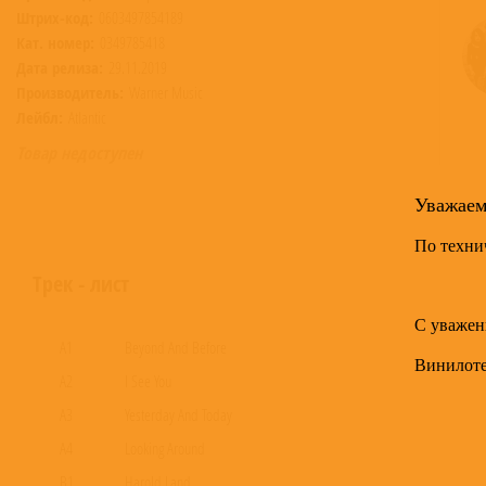
Штрих-код:
0603497854189
Кат. номер:
0349785418
Дата релиза:
29.11.2019
Производитель:
Warner Music
Лейбл:
Atlantic
Товар недоступен
Уважае
По техни
Трек - лист
С уважен
A1
Beyond And Before
Винилот
A2
I See You
A3
Yesterday And Today
A4
Looking Around
B1
Harold Land