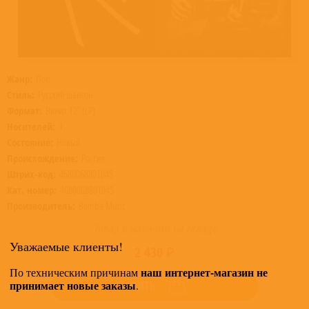
Жанр:
Поп
Стиль:
Русский шансон
Формат:
Винил 12” (LP)
Носителей:
1
Состояние:
Новый
Происхождение:
Россия
Штрих-код:
4680068801045
Кат. номер:
4680068801045
Производитель:
Bomba Music
Товар в наличии на складе
Уважаемые клиенты!
2 430 ₽
наш интернет-магазин не
По техническим причинам
принимает новые заказы
КУПИТЬ
.