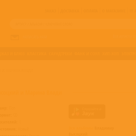
ЗАКАЗ
ДОСТАВКА
ОПЛАТА
О МАГАЗИНЕ
!!
Все артисты п
НАПИСАТЬ НАМ
ДЖАЗ И БЛЮЗ
КЛАССИКА
САУНДТРЕКИ
ФАНК И СОУЛ
ХИП-ХОП
ЭЛЕКТР
 И МАРИНА ВЛАДИ
соцкий и Марина Влади
анр:
Поп
ормат:
CD
осителей:
1
Все альбомы
Владимир
остояние:
Новый
Высоцкий
роисхождение:
Россия