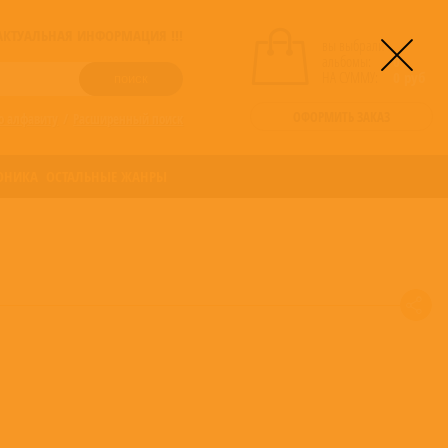
! АКТУАЛЬНАЯ ИНФОРМАЦИЯ !!!
вы выбрали
альбомы:
0
НА СУММУ:
0
руб
ОФОРМИТЬ ЗАКАЗ
о алфавиту
/
Расширенный поиск
ОНИКА
ОСТАЛЬНЫЕ ЖАНРЫ