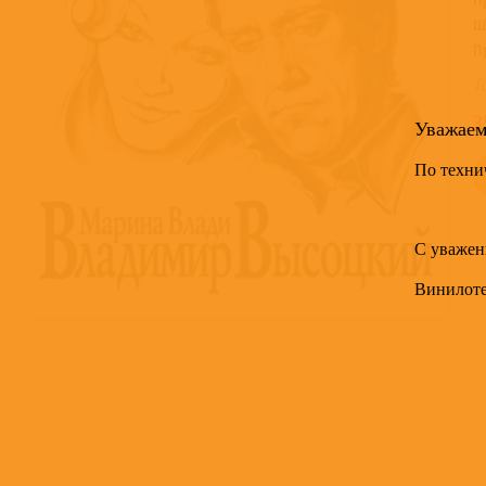
Ш
П
Т
3
Уважае
По техни
С уважен
Винилот