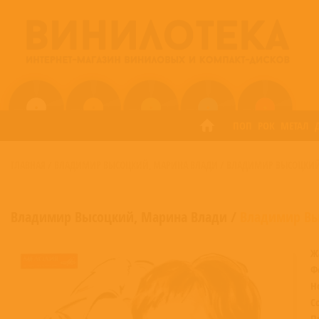
ПОП
РОК
МЕТАЛ
ГЛАВНАЯ
/
ВЛАДИМИР ВЫСОЦКИЙ
МАРИНА ВЛАДИ
/
ВЛАДИМИР ВЫСОЦКИЙ
,
Владимир Высоцкий
,
Марина Влади
/
Владимир Вы
Ж
Ф
Н
С
П