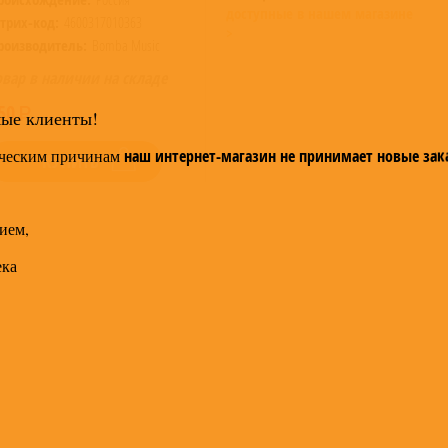
доступные в нашем магазине
трих-код:
4600317010363
>
роизводитель:
Bomba Music
овар в наличии на складе
50
мые клиенты!
ческим причинам
наш интернет-магазин не принимает новые зак
КУПИТЬ
ием,
ека