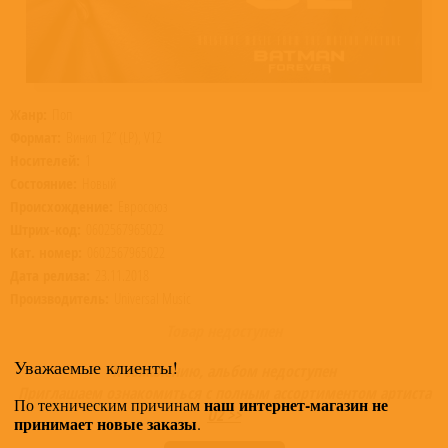
Жанр:
Поп
Формат:
Винил 12” (LP), V12
Носителей:
1
Состояние:
Новый
Происхождение:
Евросоюз
Штрих-код:
0602567965022
Кат. номер:
0602567965022
Дата релиза:
23.11.2018
Производитель:
Universal Music
Товар недоступен
Уважаемые клиенты!
К сожалению, альбом недоступен
Приглашаем ознакомиться с полным ассортиментом артиста
наш интернет-магазин не
По техническим причинам
U2 >>
принимает новые заказы
.