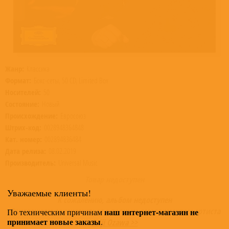
Жанр:
Классика
Формат:
Бокс-сеты, 50 CD, Limited Box
Носителей:
50
Состояние:
Новый
Происхождение:
Евросоюз
Штрих-код:
0028948364848
Кат. номер:
002894836484
Дата релиза:
08.02.2019
Производитель:
Universal Music
Товар недоступен
Уважаемые клиенты!
К сожалению, альбом недоступен
Приглашаем ознакомиться с полным ассортиментом артиста
наш интернет-магазин не
По техническим причинам
принимает новые заказы
.
Seiji Ozawa >>