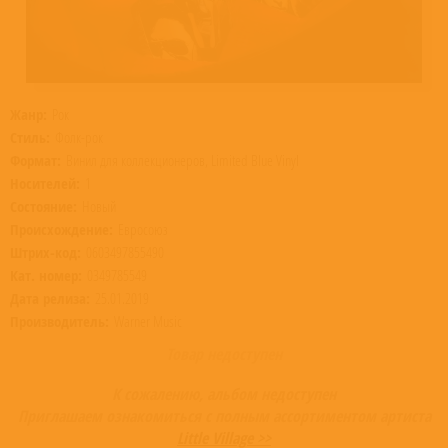
Жанр:
Рок
Стиль:
Фолк-рок
Формат:
Винил для коллекционеров, Limited Blue Vinyl
Носителей:
1
Состояние:
Новый
Происхождение:
Евросоюз
Штрих-код:
0603497855490
Кат. номер:
0349785549
Дата релиза:
25.01.2019
Производитель:
Warner Music
Товар недоступен
К сожалению, альбом недоступен
Приглашаем ознакомиться с полным ассортиментом артиста
Little Village >>