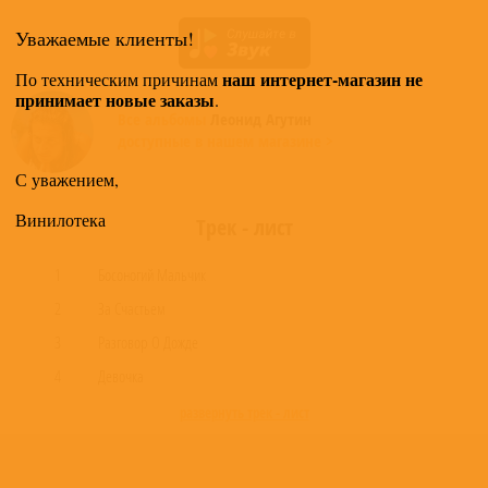
Уважаемые клиенты!
наш интернет-магазин не
По техническим причинам
принимает новые заказы
.
Все альбомы
Леонид Агутин
доступные в нашем магазине >
С уважением,
Винилотека
Трек - лист
1
Босоногий Мальчик
2
За Счастьем
3
Разговор О Дожде
4
Девочка
развернуть трек - лист