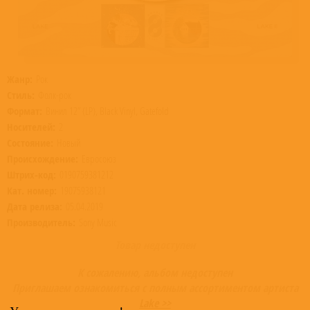
Жанр:
Рок
Стиль:
Фолк-рок
Формат:
Винил 12” (LP), Black Vinyl, Gatefold
Носителей:
2
Состояние:
Новый
Происхождение:
Евросоюз
Штрих-код:
0190759381212
Кат. номер:
19075938121
Дата релиза:
05.04.2019
Производитель:
Sony Music
Товар недоступен
К сожалению, альбом недоступен
Приглашаем ознакомиться с полным ассортиментом артиста
Lake >>