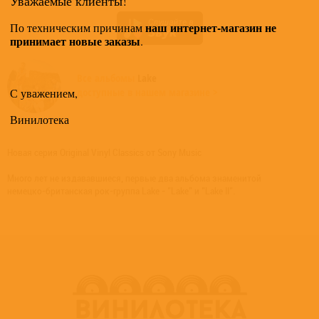
Уважаемые клиенты!
наш интернет-магазин не
По техническим причинам
принимает новые заказы
.
Все альбомы
Lake
доступные в нашем магазине >
С уважением,
Винилотека
Новая серия Original Vinyl Classics от Sony Music
Много лет не издававшиеся, первые два альбома знаменитой
немецко-британская рок-группа Lake - "Lake" и "Lake II".