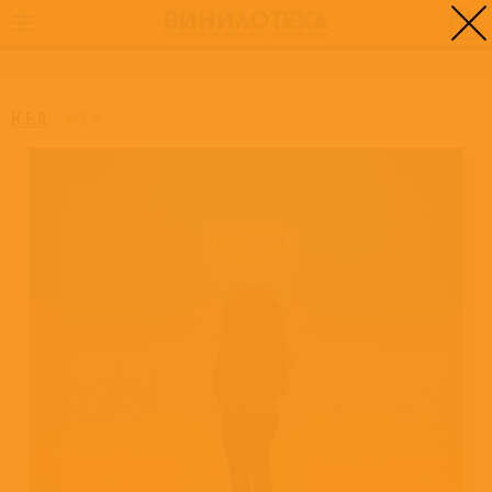
0
ГЛАВНАЯ
/
H.E.R.
H.E.R.
/
H.E.R.