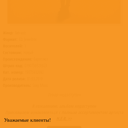
Жанр:
Хип-хоп
Формат:
CD, Jewelbox
Носителей:
1
Состояние:
Новый
Происхождение:
Евросоюз
Штрих-код:
0190759326923
Кат. номер:
19075932692
Дата релиза:
01.03.2019
Производитель:
Sony Music
Товар недоступен
К сожалению, альбом недоступен
Приглашаем ознакомиться с полным ассортиментом артиста
H.E.R. >>
Уважаемые клиенты!