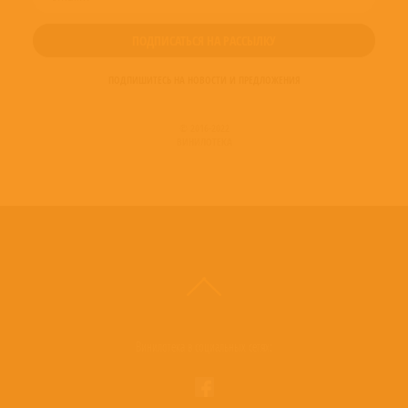
ПОДПИШИТЕСЬ НА НОВОСТИ И ПРЕДЛОЖЕНИЯ
© 2016-2022
ВИНИЛОТЕКА
Винилотека в социальных сетях: