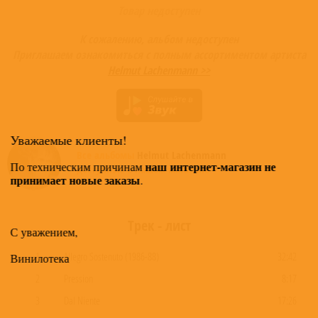
Товар недоступен
К сожалению, альбом недоступен
Приглашаем ознакомиться с полным ассортиментом артиста
Helmut Lachenmann >>
Уважаемые клиенты!
Все альбомы
Helmut Lachenmann
наш интернет-магазин не
По техническим причинам
доступные в нашем магазине >
принимает новые заказы
.
Трек - лист
С уважением,
1
Allegro Sostenuto (1986-88)
32:42
Винилотека
2
Pression
8:17
3
Dal Niente
17:26