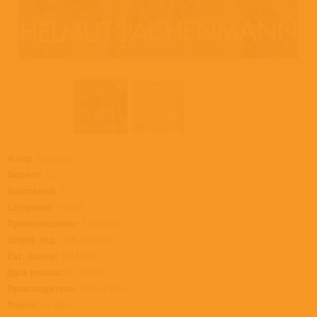
Жанр:
Классика
Формат:
CD
Носителей:
1
Состояние:
Новый
Происхождение:
Евросоюз
Штрих-код:
5099703186321
Кат. номер:
COL31863
Дата релиза:
01.01.1994
Производитель:
Warner Music
Лейбл:
col legno