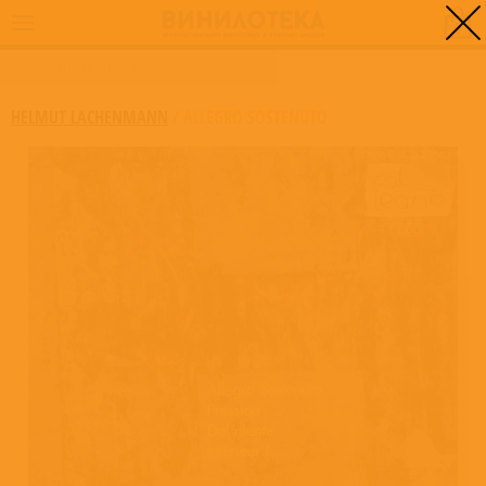
0
ГЛАВНАЯ
/
ALLEGRO SOSTENUTO
HELMUT LACHENMANN
/
ALLEGRO SOSTENUTO