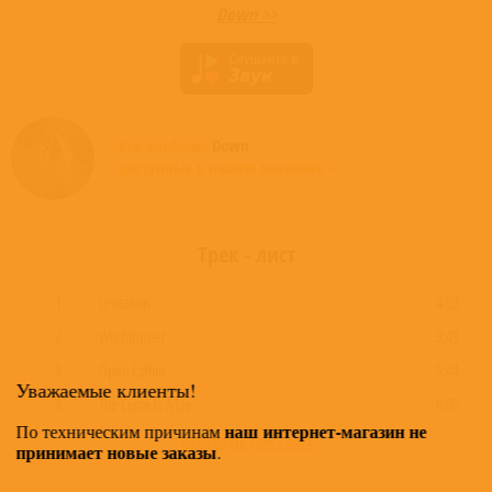
Down >>
Все альбомы
Down
доступные в нашем магазине >
Трек - лист
1
Levitation
4:59
2
Witchtripper
3:49
3
Open Coffins
5:44
Уважаемые клиенты!
4
The Curse Is A Lie
6:00
наш интернет-магазин не
По техническим причинам
развернуть трек - лист
принимает новые заказы
.