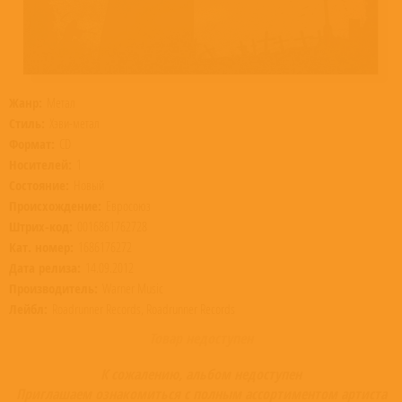
Жанр:
Метал
Стиль:
Хэви-метал
Формат:
CD
Носителей:
1
Состояние:
Новый
Происхождение:
Евросоюз
Штрих-код:
0016861762728
Кат. номер:
1686176272
Дата релиза:
14.09.2012
Производитель:
Warner Music
Лейбл:
Roadrunner Records, Roadrunner Records
Товар недоступен
К сожалению, альбом недоступен
Приглашаем ознакомиться с полным ассортиментом артиста