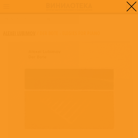
0
ГЛАВНАЯ
/
DER BOTE - ELEGIES FOR PIANO
ALEXEI LUBIMOV
/
DER BOTE - ELEGIES FOR PIANO