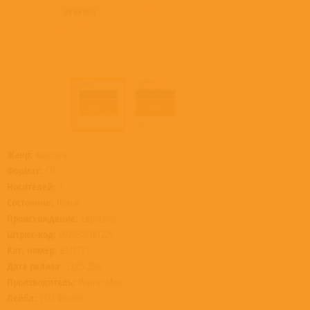
Жанр:
Классика
Формат:
CD
Носителей:
1
Состояние:
Новый
Происхождение:
Евросоюз
Штрих-код:
0028946181225
Кат. номер:
8371771
Дата релиза:
13.05.2002
Производитель:
Warner Music
Лейбл:
ECM Records