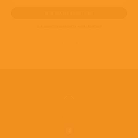
ПОДПИШИТЕСЬ НА НОВОСТИ И ПРЕДЛОЖЕНИЯ
© 2016-2022
ВИНИЛОТЕКА
Винилотека в социальных сетях: