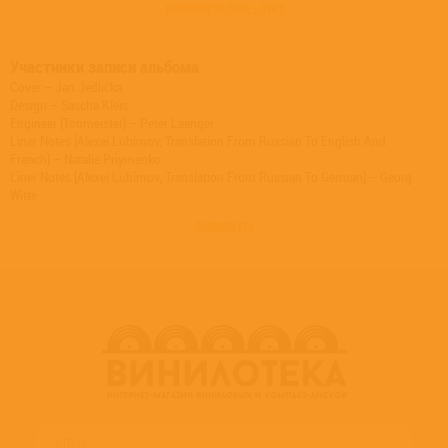
развернуть трек - лист
Участники записи альбома
Cover – Jan Jedlička
Design – Sascha Kleis
Engineer [Tonmeister] – Peter Laenger
Liner Notes [Alexei Lubimov, Translation From Russian To English And
French] – Natalie Priymenko
Liner Notes [Alexei Lubimov, Translation From Russian To German] – Georg
Witte
Liner Notes [English] – Ivan Moody
развернуть
Liner Notes [German] – Alexei Lubimov
Liner Notes [German] – Peter Cossé
Photography By – Christoph Egger
Piano – Alexei Lubimov
Producer – Manfred Eicher