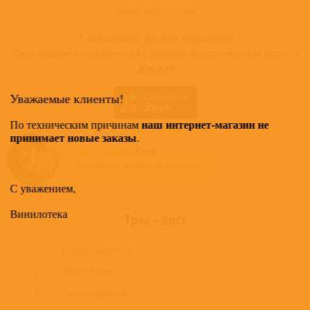
Товар недоступен
К сожалению, альбом недоступен
Приглашаем ознакомиться с полным ассортиментом артиста
Жека >>
Уважаемые клиенты!
наш интернет-магазин не
По техническим причинам
принимает новые заказы
.
Все альбомы
Жека
доступные в нашем магазине >
С уважением,
Винилотека
Трек - лист
1
Плавно Падает Снег
2
Играет Дассен
3
Звон Серебряный