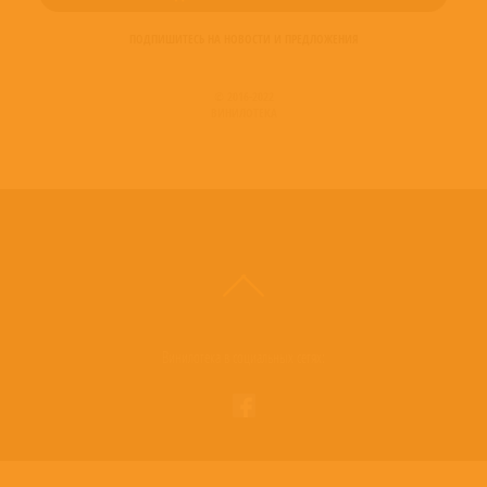
ПОДПИШИТЕСЬ НА НОВОСТИ И ПРЕДЛОЖЕНИЯ
© 2016-2022
ВИНИЛОТЕКА
Винилотека в социальных сетях: