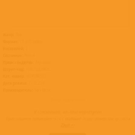
Жанр:
Поп
Формат:
CD, Brilliantbox
Носителей:
2
Состояние:
Новый
Происхождение:
Евросоюз
Штрих-код:
0190758829920
Кат. номер:
19075882992
Дата релиза:
21.12.2018
Производитель:
Sony Music
Товар недоступен
К сожалению, альбом недоступен
Приглашаем ознакомиться с полным ассортиментом артиста
Zayn >>