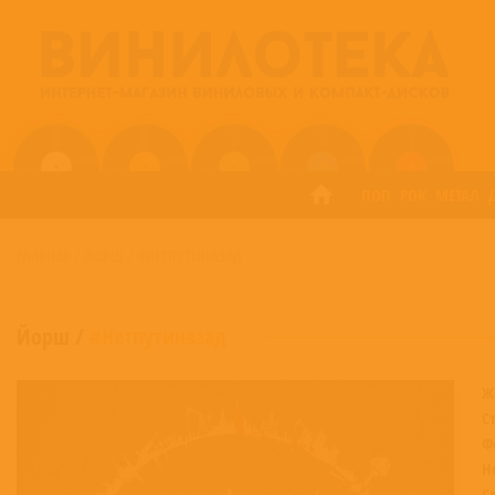
ПОП
РОК
МЕТАЛ
ГЛАВНАЯ
/
ЙОРШ
/
#НЕТПУТИНАЗАД
Йорш
/
#Нетпутиназад
Ж
С
Ф
Н
С