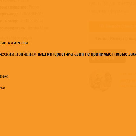
Купить "Йорш - #Нетпути
роисхождение:
Россия
следующих форматах:
трих-код:
4630038845142
ат. номер:
4630038845142
CD,
Импорт
(товар 
роизводитель:
Bomba Music
овар недоступен
Винил,
Импорт
(това
мые клиенты!
ческим причинам
наш интернет-магазин не принимает новые зак
Все ал
ием,
доступн
магазин
ека