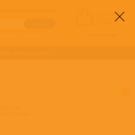
! АКТУАЛЬНАЯ ИНФОРМАЦИЯ !!!
вы выбрали
альбомы:
0
НА СУММУ:
0
руб
ОФОРМИТЬ ЗАКАЗ
о алфавиту
/
Расширенный поиск
ОНИКА
ОСТАЛЬНЫЕ ЖАНРЫ
недоступен
ться с полным
а