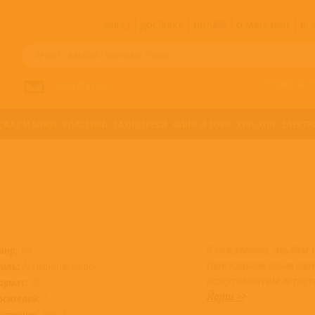
ЗАКАЗ
ДОСТАВКА
ОПЛАТА
О МАГАЗИНЕ
!!
Все артисты п
НАПИСАТЬ НАМ
ДЖАЗ И БЛЮЗ
КЛАССИКА
САУНДТРЕКИ
ФАНК И СОУЛ
ХИП-ХОП
ЭЛЕКТР
К сожалению, альбом 
анр:
Рок
Приглашаем ознакоми
тиль:
Альтернативный рок
ассортиментом артист
ормат:
CD
Йорш >>
осителей:
1
остояние:
Новый