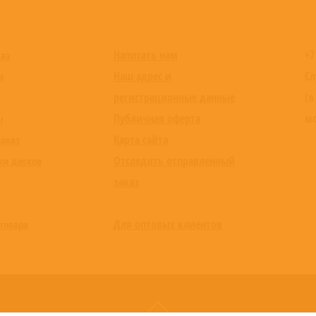
Написать нам
+7
каз
Наш адрес и
Сл
и
регистрационные данные
(в
Публичная оферта
мо
ы
Карта сайта
заказ
Отследить отправленный
ки дисков
заказ
Для оптовых клиентов
товара