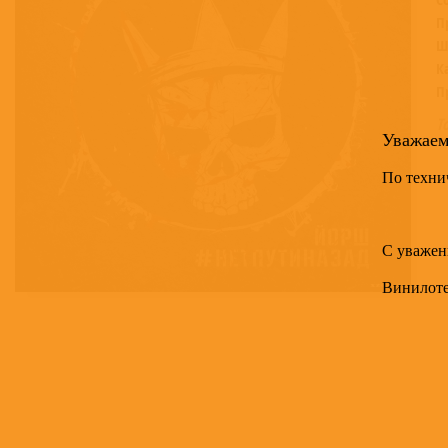
П
Ш
К
П
Т
Уважае
По техни
С уважен
Винилот