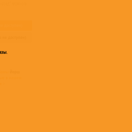
назад" можно в
не доступен)
р не доступен)
азы
.
ьбомы
Йорш
ые в нашем
е >