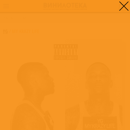
0
ГЛАВНАЯ
/
MY KRAZY LIFE
YG
/
MY KRAZY LIFE