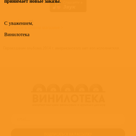
принимает новые заказы
.
Все альбомы
YG
С уважением,
доступные в нашем магазине >
Винилотека
Переиздание альбома 2014 г. американского хип-хоп исполнителя.