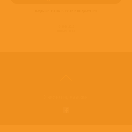
ПОДПИШИТЕСЬ НА НОВОСТИ И ПРЕДЛОЖЕНИЯ
© 2016-2022
ВИНИЛОТЕКА
Винилотека в социальных сетях: