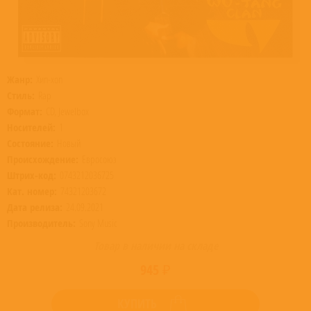
Жанр:
Хип-хоп
Стиль:
Rap
Формат:
CD, Jewelbox
Носителей:
1
Состояние:
Новый
Происхождение:
Евросоюз
Штрих-код:
0743212036725
Кат. номер:
74321203672
Дата релиза:
24.09.2021
Производитель:
Sony Music
Товар в наличии на складе
945 ₽
КУПИТЬ