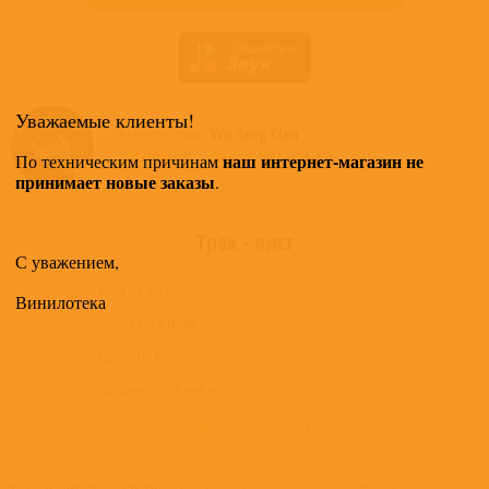
Уважаемые клиенты!
Все альбомы
Wu-Tang Clan
доступные в нашем магазине >
наш интернет-магазин не
По техническим причинам
принимает новые заказы
.
Трек - лист
С уважением,
1
Bring Da Ruckus
Винилотека
2
Shame On A Nigga
3
Clan In Da Front
4
Wu-Tang: 7th Chamber
развернуть трек - лист