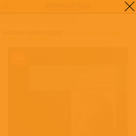
0
ГЛАВНАЯ
/
MOZART: COMPLETE PIANO SONATAS & VARIATIONS
WOLFGANG AMADEUS MOZART
/
MOZART: COMPLETE PIANO
SONATAS & VARIATIONS