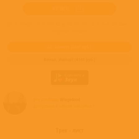
КУПИТЬ
Купить "Wiegedood - There’S Always Blood At The End Of The Road" можно в
следующих форматах:
CD,
Импорт
(
2065
руб.)
Винил,
Импорт
(
4145
руб.)
Все альбомы
Wiegedood
доступные в нашем магазине >
Трек - лист