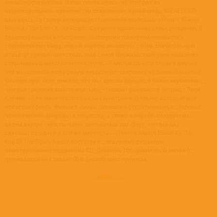
способности группы. Вновь появившись, на этот раз из
непроизвольного одиночества охваченного чумой мира, WIEGEDOOD
вернулись со своим четвертым студийным альбомом «There’s Always
Blood At The End Of The Road». Свирепое проявление силы, рожденный
разочарованием и постоянно пылающим пламенем ненависти к
современному миру, новый альбом знаменует собой значительный
отход от привычного стиля этой самой безжалостной уникальной из
современных металлических групп. «В музыкальном плане я думаю,
что мы сделали нашу самую неудобную пластинку на данный момент.
Она еще яростнее, чем все, что мы делали раньше, и более неумолима,
чем вся трилогия вместе взятые», - говорит вокалист и гитарист Леви
Сейнив. «Для меня это похоже на саундтрек к фильму, который еще
предстоит снять. Фильм о самых грязных и отвратительных сторонах
человеческой природы и общества, а также о борьбе, которую мы
ведем внутри себя, пытаясь преодолеть тот факт, что все мы
сделаны из одной и той же мерзости». «There’s Always Blood At The
End Of The Road» будет доступен в следующих форматах:
лимитированное издание на CD; Двойной 180-граммовый винил (с
гравировкой на стороне D) в дискобэгах с принтом.
развернуть