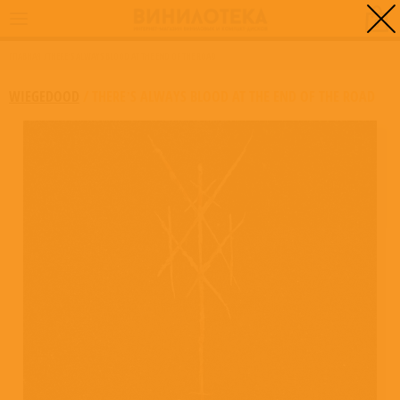
0
ГЛАВНАЯ
/
THERE’S ALWAYS BLOOD AT THE END OF THE ROAD
WIEGEDOOD
/
THERE’S ALWAYS BLOOD AT THE END OF THE ROAD