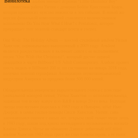
Винилотека
Оригинальный альбом венчает игривая "Little Drummer Boy"
— совместная работа Уитни с дочерью Бобби Кристиной Браун,
которая привносит чувство нежности в это событие. В новой же
версии финальной композицией становится величественное
исполнение Do You Hear What I Hear? с Pentatonix, которое
превращает этот золотой стандарт почти в госпел.
One Wish: The Holiday Album — шестой студийный альбом Уитни
Хьюстон, первоначально выпущенный в 2003 году. Альбом
является рождественским и включает сингл с ее исполнением
песни "One Wish (for Christmas)", который достиг первой
двадцатки в чарте Billboard US Adult Contemporary. Альбом провел
шесть недель в Billboard 200 и, по состоянию на январь 2018 года,
получил золотой сертификат Ассоциации звукозаписывающей
индустрии Америки за продажи более 500 000 копий.
Обладательница невероятно выразительного голоса с поистине
уникальной манерой пения, Уитни Хьюстон — исполнительница,
задавшая тон всему жанру поп-R&B в конце 20-го века. Будущая
звезда поп-музыки родилась в 1963 году в Ньюарке, штат Нью-
Джерси, в семье госпел-певицы Сисси Хьюстон. Уитни, сама
занимавшаяся пением с юных лет, открыла свой талант миру лишь
в 1983 году, попав под крыло легендарного музыкального магната
Клайва Дэвиса. Чутье не обмануло Дэвиса: дебютный self-titled
альбом Хьюстон 1985 года сразу же стал блокбастером, а ее голос