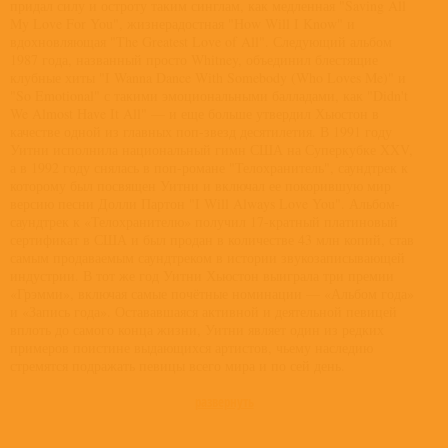
придал силу и остроту таким синглам, как медленная "Saving All
My Love For You", жизнерадостная "How Will I Know" и
вдохновляющая "The Greatest Love of All". Следующий альбом
1987 года, названный просто Whitney, объединил блестящие
клубные хиты "I Wanna Dance With Somebody (Who Loves Me)" и
"So Emotional" с такими эмоциональными балладами, как "Didn't
We Almost Have It All" — и еще больше утвердил Хьюстон в
качестве одной из главных поп-звезд десятилетия. В 1991 году
Уитни исполнила национальный гимн США на Суперкубке XXV,
а в 1992 году снялась в поп-романе "Телохранитель", саундтрек к
которому был посвящен Уитни и включал ее покорившую мир
версию песни Долли Партон "I Will Always Love You". Альбом-
саундтрек к «Телохранителю» получил 17-кратный платиновый
сертификат в США и был продан в количестве 43 млн копий, став
самым продаваемым саундтреком в истории звукозаписывающей
индустрии. В тот же год Уитни Хьюстон выиграла три премии
«Грэмми», включая самые почётные номинации — «Альбом года»
и «Запись года». Остававшаяся активной и деятельной певицей
вплоть до самого конца жизни, Уитни являет один из редких
примеров поистине выдающихся артистов, чьему наследию
стремятся подражать певицы всего мира и по сей день.
развернуть