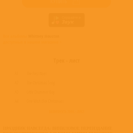
КУПИТЬ
Все альбомы
Whitney Houston
доступные в нашем магазине >
Трек - лист
A1
The First Noël
A2
The Christmas Song
A3
Little Drummer Boy
A4
One Wish (For Christmas)
развернуть трек - лист
ПРАЗДНИК НАВСЕГДА: ВИНИЛОВОЕ ПЕРЕИЗДАНИЕ