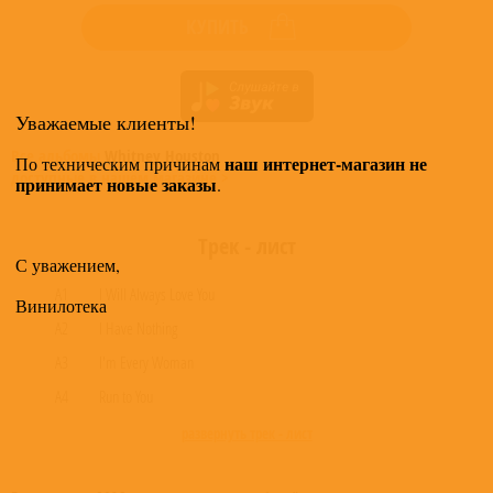
КУПИТЬ
Уважаемые клиенты!
Все альбомы
Whitney Houston
наш интернет-магазин не
По техническим причинам
доступные в нашем магазине >
принимает новые заказы
.
Трек - лист
С уважением,
A1
I Will Always Love You
Винилотека
A2
I Have Nothing
A3
I'm Every Woman
A4
Run to You
развернуть трек - лист