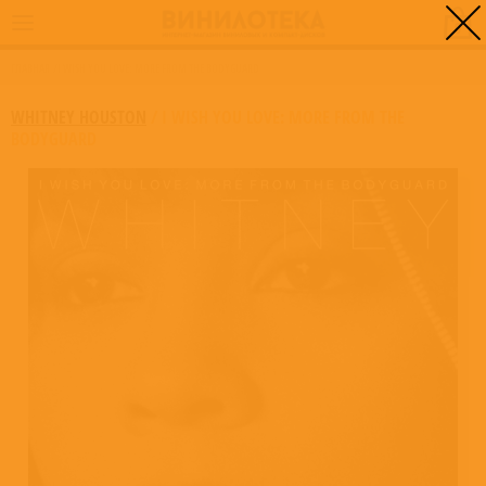
0
ГЛАВНАЯ
/
I WISH YOU LOVE: MORE FROM THE BODYGUARD
WHITNEY HOUSTON
/
I WISH YOU LOVE: MORE FROM THE
BODYGUARD