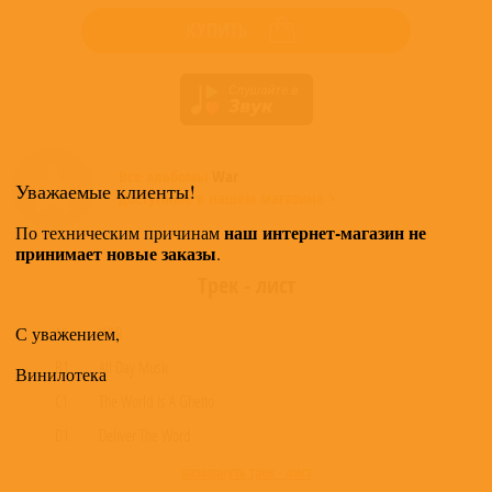
КУПИТЬ
Все альбомы
War
Уважаемые клиенты!
доступные в нашем магазине >
наш интернет-магазин не
По техническим причинам
принимает новые заказы
.
Трек - лист
С уважением,
A1
WAR
B1
All Day Music
Винилотека
C1
The World Is A Ghetto
D1
Deliver The Word
развернуть трек - лист