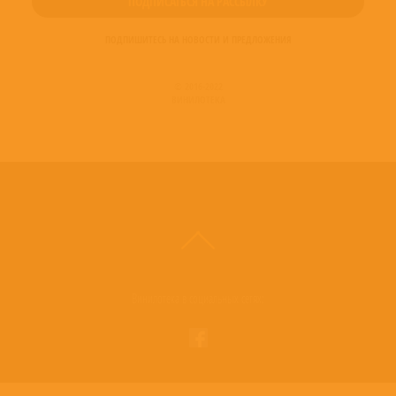
ПОДПИШИТЕСЬ НА НОВОСТИ И ПРЕДЛОЖЕНИЯ
© 2016-2022
ВИНИЛОТЕКА
Винилотека в социальных сетях: