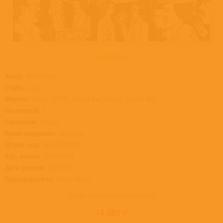
НОВИНКА
Жанр:
Фанк и соул
Стиль:
Соул
Формат:
Винил 12” (LP), Limited Box Set Vinyl, Colored Vinyl
Носителей:
5
Состояние:
Новый
Происхождение:
Евросоюз
Штрих-код:
0603497844999
Кат. номер:
0349784499
Дата релиза:
16.07.2021
Производитель:
Warner Music
Товар в наличии на складе
14 385 ₽