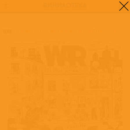
0
ГЛАВНАЯ
/
GIVE ME FIVE! THE WAR ALBUMS (1971-1975) (RSD2021)
WAR
/
GIVE ME FIVE! THE WAR ALBUMS (1971-1975) (RSD2021)