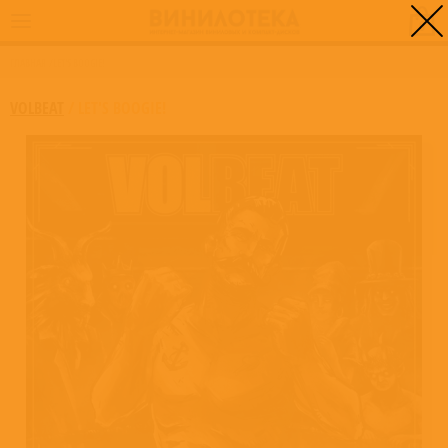
0
ГЛАВНАЯ
/
LET'S BOOGIE!
VOLBEAT
/
LET'S BOOGIE!