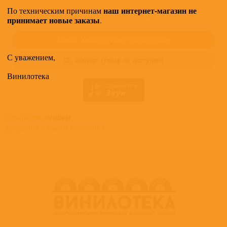
наш интернет-магазин не
По техническим причинам
Купить "Volbeat - Let's Boogie!" можно в следующих форматах:
принимает новые заказы
.
Винил,
Импорт
(товар не доступен)
С уважением,
CD,
Импорт
(товар не доступен)
Винилотека
Все альбомы
Volbeat
доступные в нашем магазине >