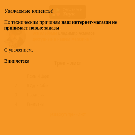
Уважаемые клиенты!
наш интернет-магазин не
По техническим причинам
принимает новые заказы
.
Все альбомы
Владимир Асмолов
доступные в нашем магазине >
С уважением,
Винилотека
Трек - лист
1
Поэты И Цари
2
Я Иду В Кабак
3
Ностальгия
4
Рекетмены
развернуть трек - лист