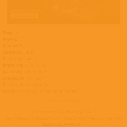
Жанр:
Поп
Формат:
CD
Носителей:
1
Состояние:
Новый
Происхождение:
Россия
Штрих-код:
4607059090769
Кат. номер:
4607059090769
Дата релиза:
01.01.2007
Производитель:
Bomba Music
Лейбл:
Стиль Рекордс, Торговая Фирма "Никитин"
Товар недоступен
К сожалению, альбом недоступен
Приглашаем ознакомиться с полным ассортиментом артиста
Владимир Асмолов >>