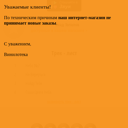
Уважаемые клиенты!
наш интернет-магазин не
По техническим причинам
принимает новые заказы
.
Все альбомы
Влад Топалов
доступные в нашем магазине >
С уважением,
Трек - лист
Винилотека
1
Небо №7
2
Не Вернуться
3
Найду Тебя
4
Глаза Цвета Неба
развернуть трек - лист