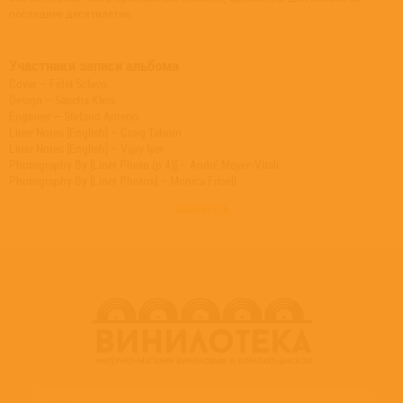
последнее десятилетие.
Участники записи альбома
Cover – Fidel Sclavo
Design – Sascha Kleis
Engineer – Stefano Amerio
Liner Notes [English] – Craig Taborn
Liner Notes [English] – Vijay Iyer
Photography By [Liner Photo (p.4)] – André Meyer-Vitali
Photography By [Liner Photos] – Monica Frisell
Piano – Craig Taborn
развернуть
Piano – Vijay Iyer
Producer [Produced By] – Manfred Eicher
Text By [Quote In Booklet (Interviewee)] [English] – Cecil Taylor
Text By [Quote In Booklet (Interviewer)] [English] – Chris Funkhouser