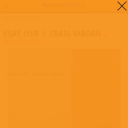
0
ГЛАВНАЯ
/
THE TRANSITORY POEMS
VIJAY IYER
/
CRAIG TABORN
THE
TRANSITORY POEMS