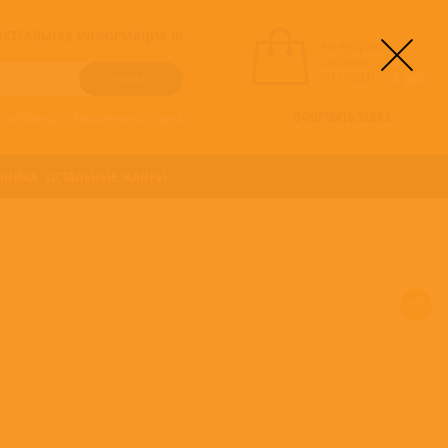
! АКТУАЛЬНАЯ ИНФОРМАЦИЯ !!!
вы выбрали
альбомы:
0
НА СУММУ:
0
руб
ОФОРМИТЬ ЗАКАЗ
о алфавиту
/
Расширенный поиск
ОНИКА
ОСТАЛЬНЫЕ ЖАНРЫ