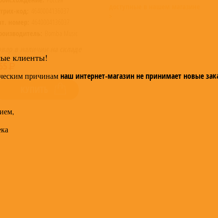
доступные в нашем магазине
трих-код:
4640004136037
>
ат. номер:
4640004136037
роизводитель:
Bomba Music
овар в наличии на складе
мые клиенты!
65
ческим причинам
наш интернет-магазин не принимает новые зак
КУПИТЬ
ием,
ека