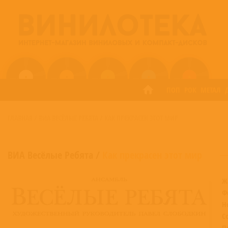
ПОП
РОК
МЕТАЛ
ГЛАВНАЯ
/
ВИА ВЕСЁЛЫЕ РЕБЯТА
/
КАК ПРЕКРАСЕН ЭТОТ МИР
ВИА Весёлые Ребята
/
Как прекрасен этот мир
Ж
Ф
Н
С
П