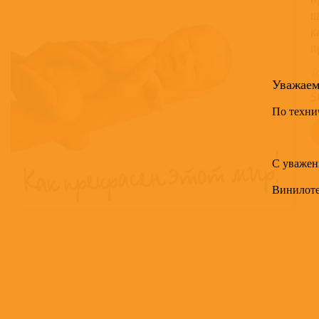
Ш
К
П
Т
Уважае
5
По техни
С уважен
Винилот