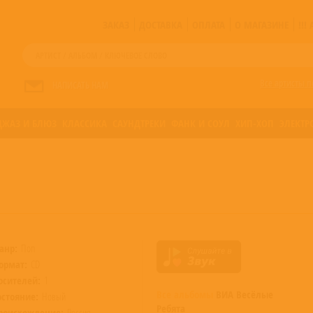
ЗАКАЗ
ДОСТАВКА
ОПЛАТА
О МАГАЗИНЕ
!!
Все артисты п
НАПИСАТЬ НАМ
ДЖАЗ И БЛЮЗ
КЛАССИКА
САУНДТРЕКИ
ФАНК И СОУЛ
ХИП-ХОП
ЭЛЕКТР
анр:
Поп
ормат:
CD
осителей:
1
Все альбомы
ВИА Весёлые
остояние:
Новый
Ребята
роисхождение:
Россия