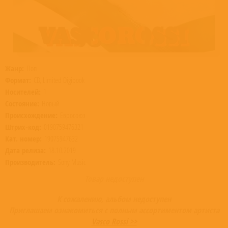
Жанр:
Поп
Формат:
CD, Limited Digibook
Носителей:
1
Состояние:
Новый
Происхождение:
Евросоюз
Штрих-код:
0190759476321
Кат. номер:
19075947632
Дата релиза:
18.10.2019
Производитель:
Sony Music
Товар недоступен
К сожалению, альбом недоступен
Приглашаем ознакомиться с полным ассортиментом артиста
Vasco Rossi >>