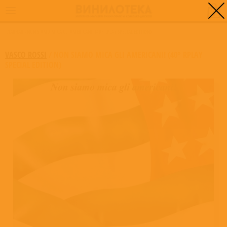
0
ГЛАВНАЯ
/
NON SIAMO MICA GLI AMERICANI! (40° RPLAY SPECIAL EDITION)
VASCO ROSSI
/
NON SIAMO MICA GLI AMERICANI! (40° RPLAY
SPECIAL EDITION)