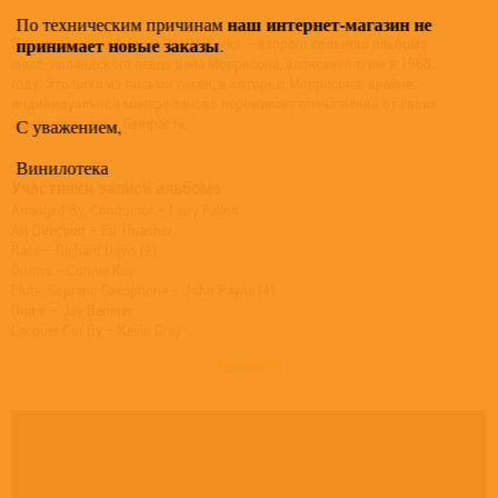
наш интернет-магазин не
По техническим причинам
принимает новые заказы
.
Переиздание на виниле Astral Weeks — второго сольного альбома
англо-ирландского певца Вана Моррисона, записанного им в 1968
году. Это цикл из восьми песен, в которых Моррисон в крайне
индивидуальной манере заново переживает впечатления от своих
юношеских лет в Белфасте.
С уважением,
Винилотека
Участники записи альбома
Arranged By, Conductor – Larry Fallon
Art Direction – Ed Thrasher
Bass – Richard Davis (2)
Drums – Connie Kay
Flute, Soprano Saxophone – John Payne (4)
Guitar – Jay Berliner
Lacquer Cut By – Kevin Gray
Percussion, Vibraphone – Warren Smith
развернуть
Photography By [Cover] – Joel Brodsky
Producer – Lewis Merenstein
Vocals, Guitar – Van Morrison
Written-By – Van Morrison