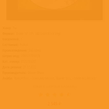
Жанр:
Рок
Формат:
Винил 12” (LP), 180 Gram Black Vinyl
Носителей:
1
Состояние:
Новый
Происхождение:
Евросоюз
Штрих-код:
0081227950378
Кат. номер:
8122795037
Дата релиза:
31.12.2022
Производитель:
Warner Music
Лейбл:
Warner Bros. - Seven Arts Records, Warner Bros. - Seven Arts Records
Товар в наличии на складе
2 545 ₽