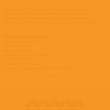
Вышедшая в 2019 году, 7-дюймовая коллекция виниловых
репродукций с 13 синглов и би-сайдов, ранее выпущенных
исключительно в Японии с первых шести мультиплатиновых
альбомов знаменитой американской хард-рок-группы Van Halen.
Участники записи альбома
Art Direction – Rory Wilson
Design – Rachel Gutek
Design – Rory Wilson
Design [Art Supervision] – Lisa Glines
Engineer – Donn Landee
Lacquer Cut By – Heino Leja
Management [Packaging Manager] – Shannon Ward
Photography By [Cover Photos] – Ebet Roberts
развернуть
Photography By [Cover Photos] – Fin Costello
Photography By [Cover Photos] – Getty Images
Photography By [Cover Photos] – Redferns
Photography By [Cover Photos] – Richard E. Aaron
Photography By [Cover Photos] – Rob Verhorst
Photography By [Insert Photo] – Norman Seeff
Producer – Ted Templeman
Product Manager – Greg Brunswick