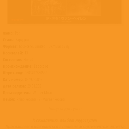
Жанр:
Рок
Стиль:
Хард-рок
Формат:
Бокс-сеты, Limited, 13x7*Black Vinyl
Носителей:
13
Состояние:
Новый
Происхождение:
Евросоюз
Штрих-код:
0603497850532
Кат. номер:
0349785053
Дата релиза:
29.01.2021
Производитель:
Warner Music
Лейбл:
Rhino Records (2), Warner Records
Товар недоступен
К сожалению, альбом недоступен
Приглашаем ознакомиться с полным ассортиментом артиста