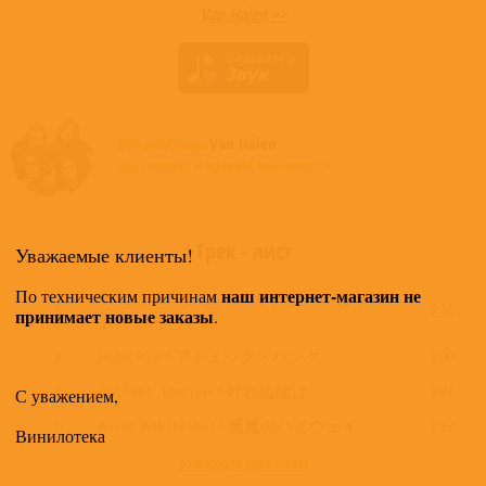
Van Halen >>
Все альбомы
Van Halen
доступные в нашем магазине >
Трек - лист
Уважаемые клиенты!
наш интернет-магазин не
По техническим причинам
You Really Got Me = ユー・リアリー・ガッ
A
2:36
принимает новые заказы
.
ト・ミー
B
Atomic Punk = アトミック・パンク
3:00
C
Ain't Talkin' 'Bout Love = 叶わぬ賭け
3:47
С уважением,
D
Runnin' With The Devil = 悪魔のハイウェイ
3:32
Винилотека
развернуть трек - лист