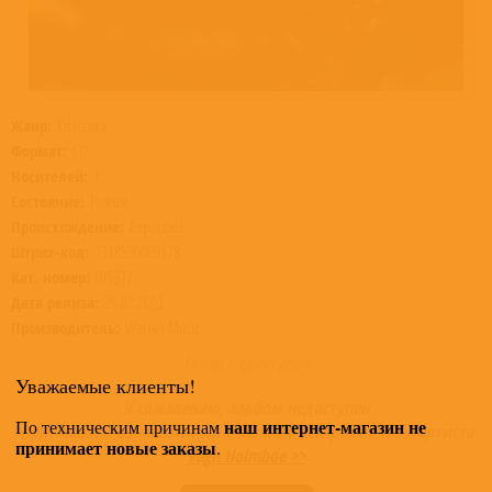
Жанр:
Классика
Формат:
CD
Носителей:
1
Состояние:
Новый
Происхождение:
Евросоюз
Штрих-код:
7318590009178
Кат. номер:
BIS917
Дата релиза:
25.07.2003
Производитель:
Warner Music
Товар недоступен
Уважаемые клиенты!
К сожалению, альбом недоступен
наш интернет-магазин не
По техническим причинам
Приглашаем ознакомиться с полным ассортиментом артиста
принимает новые заказы
.
Vagn Holmboe >>