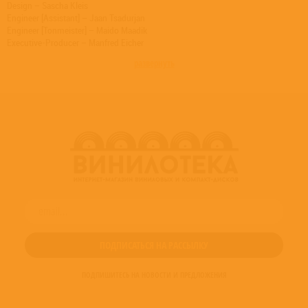
Design – Sascha Kleis
Engineer [Assistant] – Jaan Tsadurjan
Engineer [Tonmeister] – Maido Maadik
Executive-Producer – Manfred Eicher
Liner Notes – Erkki-Sven Tüür
развернуть
Liner Notes – Kerri Kotta
Orchestra – Nordic Symphony Orchestra
Photography By [Cover Photo] – Richard Green (7)
Photography By [Liner Photos] – Peeter Langovits
Producer [Production Coordination] – Kadri Tali
Violin – Carolin Widmann
ПОДПИШИТЕСЬ НА НОВОСТИ И ПРЕДЛОЖЕНИЯ