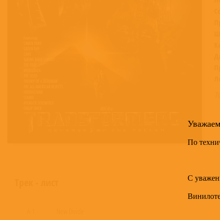
С
П
Ш
К
Д
П
Л
Т
Уважае
По техни
С уважен
Трек - лист
Винилот
A-1
New Divide