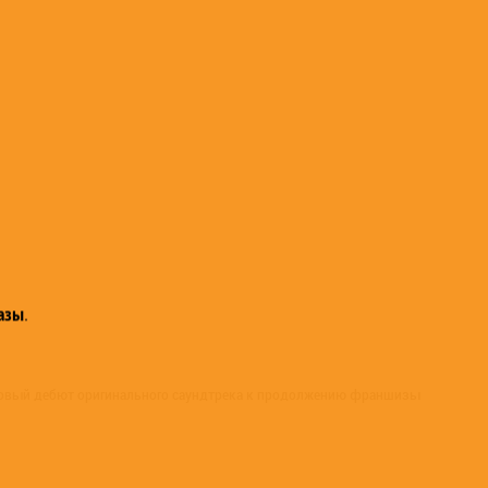
азы
.
овый дебют оригинального саундтрека к продолжению франшизы