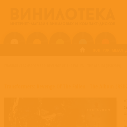
ПОП
РОК
МЕТАЛ
ГЛАВНАЯ
/
TRANSFORMERS: REVENGE OF THE FALLEN - THE ALBUM (RSD2019)
Transformers: Revenge Of The Fallen - The Album (RSD
Ж
С
Ф
Bo
Н