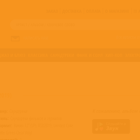
ЗАКАЗ
ДОСТАВКА
ОПЛАТА
О МАГАЗИНЕ
!!
Все артисты п
НАПИСАТЬ НАМ
ДЖАЗ И БЛЮЗ
КЛАССИКА
САУНДТРЕКИ
ФАНК И СОУЛ
ХИП-ХОП
ЭЛЕКТР
2019)
К сожалению, альбом 
анр:
Саундтреки
тиль:
Саундтреки фильмов и сериалов
ормат:
Винил 12” (LP), RSD2019, Limited Coke
ttle Green Clear Vinyl
осителей:
2