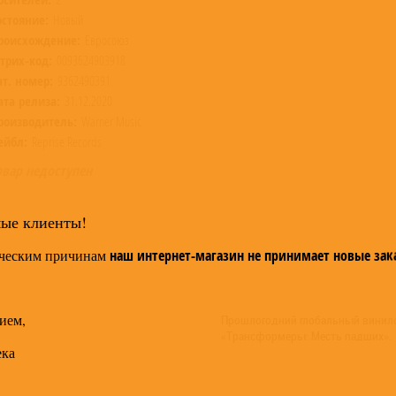
остояние:
Новый
роисхождение:
Евросоюз
трих-код:
0093624903918
ат. номер:
9362490391
ата релиза:
31.12.2020
роизводитель:
Warner Music
ейбл:
Reprise Records
овар недоступен
мые клиенты!
ческим причинам
наш интернет-магазин не принимает новые зак
ием,
Прошлогодний глобальный винил
«Трансформеры: Месть падших».
ека