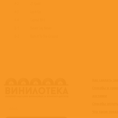
A-2
21 Guns
A-3
Let It Go
A-4
Capital M-E
B-1
Never Say Never
B-2
Burn It To The Ground
B-3
Burning Down the House
B-4
Not Meant to Be
B-5
Real World
C-1
I Don’t Think I Love You
C-2
This Is It
Как сделать за
C-3
Almost Easy
Способы и срок
C-4
Transformers: The Fallen Remix
доставки
Способы оплат
Что такое пред