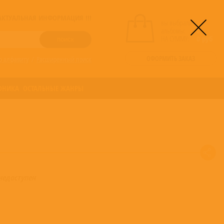
! АКТУАЛЬНАЯ ИНФОРМАЦИЯ !!!
вы выбрали
альбомы:
0
НА СУММУ:
0
руб
ОФОРМИТЬ ЗАКАЗ
о алфавиту
/
Расширенный поиск
ОНИКА
ОСТАЛЬНЫЕ ЖАНРЫ
недоступен