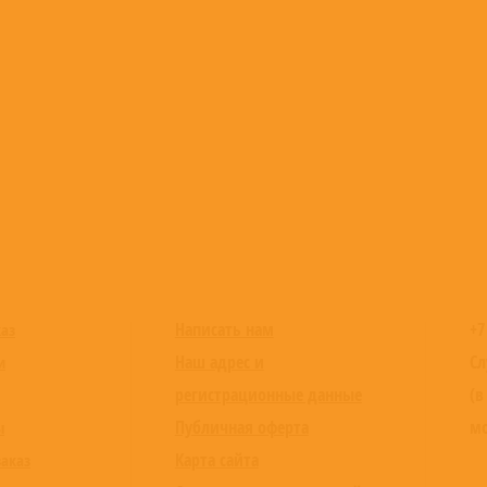
Написать нам
+7
каз
Наш адрес и
Сл
и
регистрационные данные
(в
Публичная оферта
мо
ы
Карта сайта
заказ