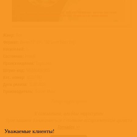
Жанр:
Поп
Формат:
Винил 12” (LP), 180 Gram Black Vinyl
Носителей:
1
Состояние:
Новый
Происхождение:
Евросоюз
Штрих-код:
5060348581895
Кат. номер:
NOTLP189
Дата релиза:
12.02.2021
Производитель:
Warner Music
Товар недоступен
К сожалению, альбом недоступен
Приглашаем ознакомиться с полным ассортиментом артиста
Tornados >>
Уважаемые клиенты!