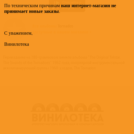
наш интернет-магазин не
По техническим причинам
принимает новые заказы
.
Все альбомы
Tornados
доступные в нашем магазине >
С уважением,
Винилотека
Переиздание на 180-граммовом виниле альбома "The Original Telstar:
The Sounds of the Tornadoes" 1962 года, популярной инструментальной
аккомпанирующей группы 1960-х годов, The Tornados.