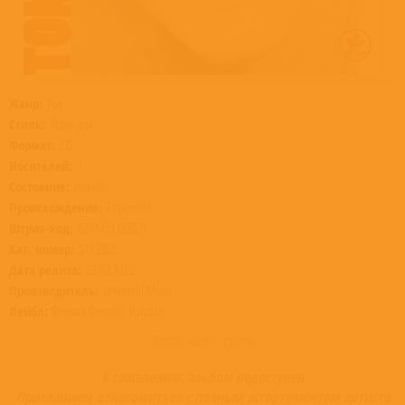
Жанр:
Рок
Стиль:
Фолк-рок
Формат:
CD
Носителей:
1
Состояние:
Новый
Происхождение:
Евросоюз
Штрих-код:
0731451138621
Кат. номер:
5113862
Дата релиза:
03.02.1992
Производитель:
Universal Music
Лейбл:
Remark Records, Polydor
Товар недоступен
К сожалению, альбом недоступен
Приглашаем ознакомиться с полным ассортиментом артиста