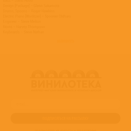
Bass – David Hood
Design [Package] – Glenn Sakamoto
Drums, Spoons – Roger Hawkins
Electric Piano [Wurlitzer] – Spooner Oldham
Engineer – Steve Melton
Horns – Harvey Thompson
Keyboards – Steve Nathan
Management – Roger Davies Management Inc.
развернуть
Mixed By – Chris Lord-Alge
Percussion – Mickey Buckins
Photography By – Leann White
Producer – Tony Joe White
Vocals [Uncredited], Guitar, Harmonica, Effects [Whomper, "Swamp-Box"] –
Tony Joe White
Written-By – Leann White
Written-By – Tony Joe White
ПОДПИШИТЕСЬ НА НОВОСТИ И ПРЕДЛОЖЕНИЯ