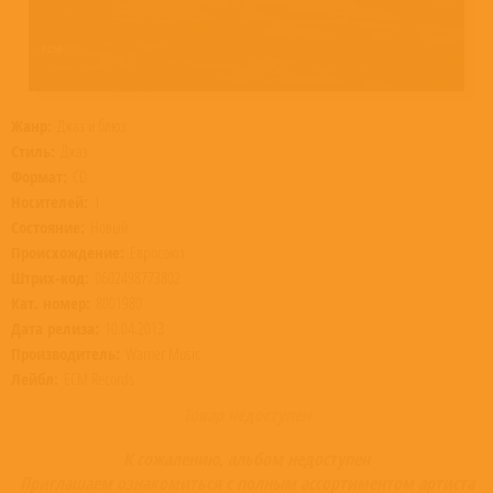
Жанр:
Джаз и блюз
Стиль:
Джаз
Формат:
CD
Носителей:
1
Состояние:
Новый
Происхождение:
Евросоюз
Штрих-код:
0602498773802
Кат. номер:
8001980
Дата релиза:
10.04.2013
Производитель:
Warner Music
Лейбл:
ECM Records
Товар недоступен
К сожалению, альбом недоступен
Приглашаем ознакомиться с полным ассортиментом артиста