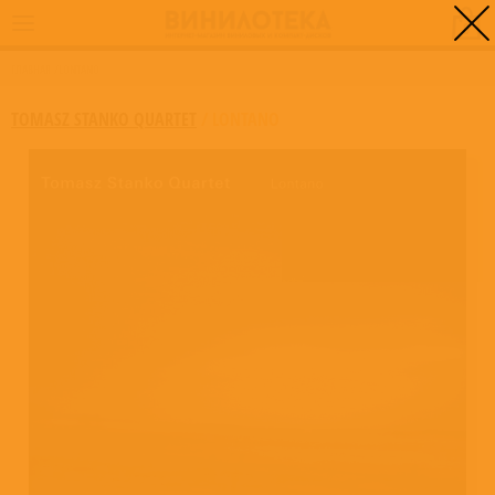
0
ГЛАВНАЯ
/
LONTANO
TOMASZ STANKO QUARTET
/
LONTANO