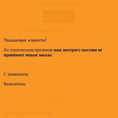
Tomasz Stanko Quartet >>
Все альбомы
Tomasz Stanko Quartet
доступные в нашем магазине >
Уважаемые клиенты!
наш интернет-магазин не
По техническим причинам
Трек - лист
принимает новые заказы
.
1
Lontano I
2
Cyrhla
С уважением,
3
Song For Ania
Винилотека
4
Kattorna
развернуть трек - лист
Участники записи альбома