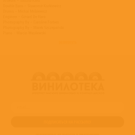
Artwork – Sascha Kleis
Double Bass – Sławomir Kurkiewicz
Drums – Michał Miśkiewicz
Engineer – Gérard De Haro
Photography By – Caroline Forbes
Photography By – Marek Szczepański
Piano – Marcin Wasilewski
Producer – Manfred Eicher
развернуть
Trumpet – Tomasz Stańko
ПОДПИШИТЕСЬ НА НОВОСТИ И ПРЕДЛОЖЕНИЯ